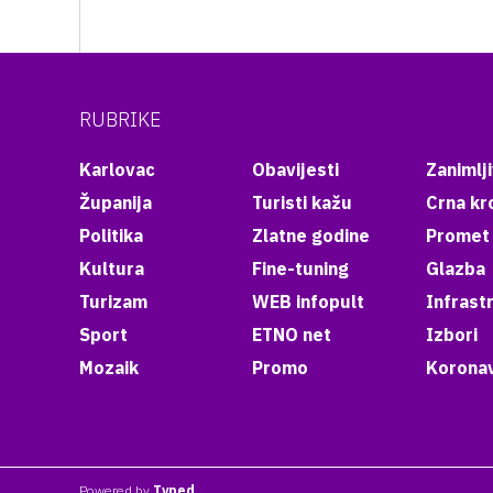
RUBRIKE
Karlovac
Obavijesti
Zanimlji
Županija
Turisti kažu
Crna kr
Politika
Zlatne godine
Promet
Kultura
Fine-tuning
Glazba
Turizam
WEB infopult
Infrast
Sport
ETNO net
Izbori
Mozaik
Promo
Koronav
Powered by
Typed