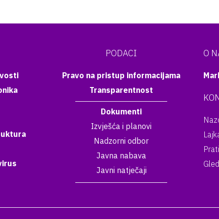
PODACI
O 
vosti
Pravo na pristup informacijama
Mar
onika
Transparentnost
KON
Dokumenti
Nazo
Izvješća i planovi
ruktura
Lajk
Nadzorni odbor
Prat
Javna nabava
irus
Gled
Javni natječaji