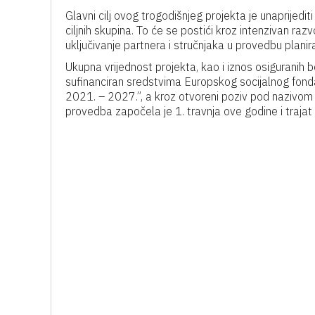
Glavni cilj ovog trogodišnjeg projekta je unaprijedi
ciljnih skupina
.
To će se postići kroz intenzivan razv
uključivanje partnera i stručnjaka u provedbu planir
Ukupna vrijednost projekta, kao i iznos osiguranih
sufinanciran sredstvima Europskog socijalnog fonda 
2021. – 2027.”, a kroz otvoreni poziv pod nazivom „
provedba započela je 1. travnja ove godine i trajat