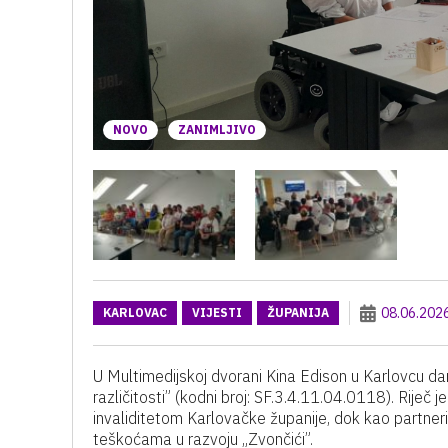
NOVO
ZANIMLJIVO
08.06.202
KARLOVAC
VIJESTI
ŽUPANIJA
U Multimedijskoj dvorani Kina Edison u Karlovcu d
različitosti” (kodni broj: SF.3.4.11.04.0118)
.
Riječ je
invaliditetom Karlovačke županije, dok kao partneri
teškoćama u razvoju „Zvončići”
.