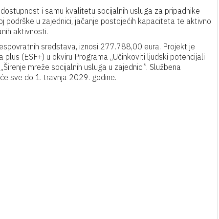
ti dostupnost i samu kvalitetu socijalnih usluga za pripadnike
oj podrške u zajednici, jačanje postojećih kapaciteta te aktivno
anih aktivnosti
.
 bespovratnih sredstava, iznosi 277.788,00 eura
.
Projekt je
plus (ESF+) u okviru Programa „Učinkoviti ljudski potencijali
Širenje mreže socijalnih usluga u zajednici”
.
Službena
 će sve do 1. travnja 2029. godine
.