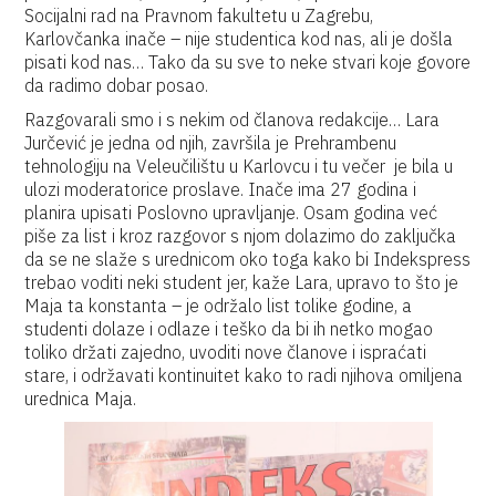
Socijalni rad na Pravnom fakultetu u Zagrebu,
Karlovčanka inače – nije studentica kod nas, ali je došla
pisati kod nas… Tako da su sve to neke stvari koje govore
da radimo dobar posao.
Razgovarali smo i s nekim od članova redakcije… Lara
Jurčević je jedna od njih, završila je Prehrambenu
tehnologiju na Veleučilištu u Karlovcu i tu večer je bila u
ulozi moderatorice proslave. Inače ima 27 godina i
planira upisati Poslovno upravljanje. Osam godina već
piše za list i kroz razgovor s njom dolazimo do zaključka
da se ne slaže s urednicom oko toga kako bi Indekspress
trebao voditi neki student jer, kaže Lara, upravo to što je
Maja ta konstanta – je održalo list tolike godine, a
studenti dolaze i odlaze i teško da bi ih netko mogao
toliko držati zajedno, uvoditi nove članove i ispraćati
stare, i održavati kontinuitet kako to radi njihova omiljena
urednica Maja.