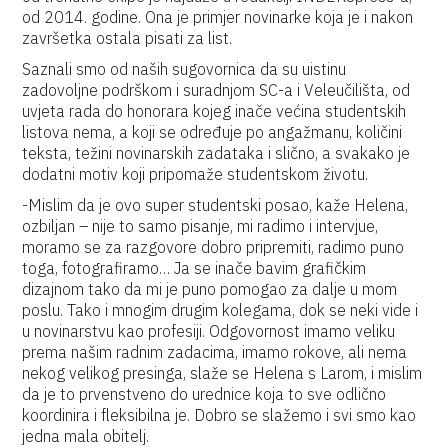
od 2014. godine. Ona je primjer novinarke koja je i nakon
završetka ostala pisati za list.
Saznali smo od naših sugovornica da su uistinu
zadovoljne podrškom i suradnjom SC-a i Veleučilišta, od
uvjeta rada do honorara kojeg inače većina studentskih
listova nema, a koji se određuje po angažmanu, količini
teksta, težini novinarskih zadataka i slično, a svakako je
dodatni motiv koji pripomaže studentskom životu.
-Mislim da je ovo super studentski posao, kaže Helena,
ozbiljan – nije to samo pisanje, mi radimo i intervjue,
moramo se za razgovore dobro pripremiti, radimo puno
toga, fotografiramo… Ja se inače bavim grafičkim
dizajnom tako da mi je puno pomogao za dalje u mom
poslu. Tako i mnogim drugim kolegama, dok se neki vide i
u novinarstvu kao profesiji. Odgovornost imamo veliku
prema našim radnim zadacima, imamo rokove, ali nema
nekog velikog presinga, slaže se Helena s Larom, i mislim
da je to prvenstveno do urednice koja to sve odlično
koordinira i fleksibilna je. Dobro se slažemo i svi smo kao
jedna mala obitelj.