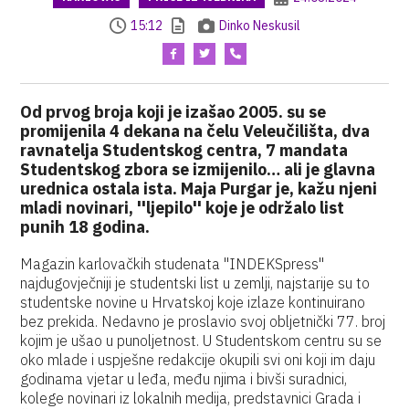
15:12
Dinko Neskusil
Od prvog broja koji je izašao 2005. su se
promijenila 4 dekana na čelu Veleučilišta, dva
ravnatelja Studentskog centra, 7 mandata
Studentskog zbora se izmijenilo… ali je glavna
urednica ostala ista. Maja Purgar je, kažu njeni
mladi novinari, ''ljepilo'' koje je održalo list
punih 18 godina.
Magazin karlovačkih studenata ''INDEKSpress''
najdugovječniji je studentski list u zemlji, najstarije su to
studentske novine u Hrvatskoj koje izlaze kontinuirano
bez prekida. Nedavno je proslavio svoj obljetnički 77. broj
kojim je ušao u punoljetnost. U Studentskom centru su se
oko mlade i uspješne redakcije okupili svi oni koji im daju
godinama vjetar u leđa, među njima i bivši suradnici,
kolege novinari iz lokalnih medija, predstavnici Grada i