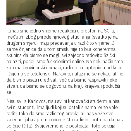
-Imali smo jedno vrijeme redakciju u prostorima SC-a,
međutim zbog prirode njihovog studiranja (svatko je na
drugom smjeru, imaju predavanja u različito vrijeme…) i
same činjenice da u tom smislu nije to bila koherentna
skupina da bismo se mogli svi zajedno redovito fizički
nalaziti, počeli smo funkcionirati online. Na neki način smo
kao mali novinarski nomadi, radimo na laptopima od kuće
i čujemo se telefonski. Naravno, nalazimo se nekad, ali ne
da bismo pisali i uređivali, već da bismo raspravili neke
stvari, da bismo se dogovorili, na kraju krajeva i podružili
se.
Nisu svi iz Karlovca, nisu svi ni karlovački studenti, a nisu
svi ni studenti. Ima ljudi koji su ostali s nama jer to vole
raditi, tako da smo različitog profila, ali nas veže sve
zajedno ljubav prema onome što radimo i potreba da nas
se čuje (čita). Svojevremeno je postojala i foto sekcija,