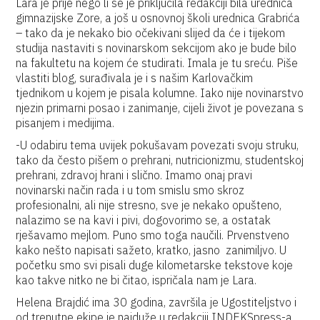
Lara je prije nego li se je priključila redakciji bila urednica
gimnazijske Zore, a još u osnovnoj školi urednica Grabrića
– tako da je nekako bio očekivani slijed da će i tijekom
studija nastaviti s novinarskom sekcijom ako je bude bilo
na fakultetu na kojem će studirati. Imala je tu sreću. Piše
vlastiti blog, surađivala je i s našim Karlovačkim
tjednikom u kojem je pisala kolumne. Iako nije novinarstvo
njezin primarni posao i zanimanje, cijeli život je povezana s
pisanjem i medijima.
-U odabiru tema uvijek pokušavam povezati svoju struku,
tako da često pišem o prehrani, nutricionizmu, studentskoj
prehrani, zdravoj hrani i slično. Imamo onaj pravi
novinarski način rada i u tom smislu smo skroz
profesionalni, ali nije stresno, sve je nekako opušteno,
nalazimo se na kavi i pivi, dogovorimo se, a ostatak
rješavamo mejlom. Puno smo toga naučili. Prvenstveno
kako nešto napisati sažeto, kratko, jasno zanimiljvo. U
početku smo svi pisali duge kilometarske tekstove koje
kao takve nitko ne bi čitao, ispričala nam je Lara.
Helena Brajdić ima 30 godina, završila je Ugostiteljstvo i
od trenutne ekipe je najduže u redakciji INDEKSpress-a,