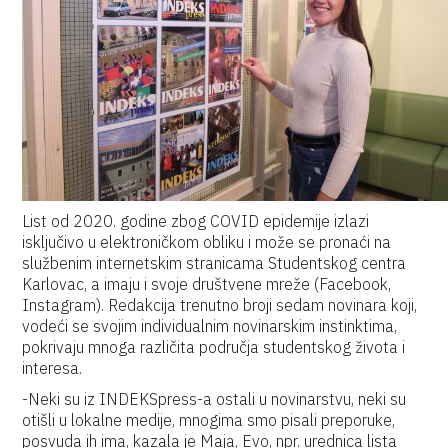
List od 2020. godine zbog COVID epidemije izlazi
isključivo u elektroničkom obliku i može se pronaći na
službenim internetskim stranicama Studentskog centra
Karlovac, a imaju i svoje društvene mreže (Facebook,
Instagram). Redakcija trenutno broji sedam novinara koji,
vodeći se svojim individualnim novinarskim instinktima,
pokrivaju mnoga različita područja studentskog života i
interesa.
-Neki su iz INDEKSpress-a ostali u novinarstvu, neki su
otišli u lokalne medije, mnogima smo pisali preporuke,
posvuda ih ima, kazala je Maja, Evo, npr. urednica lista