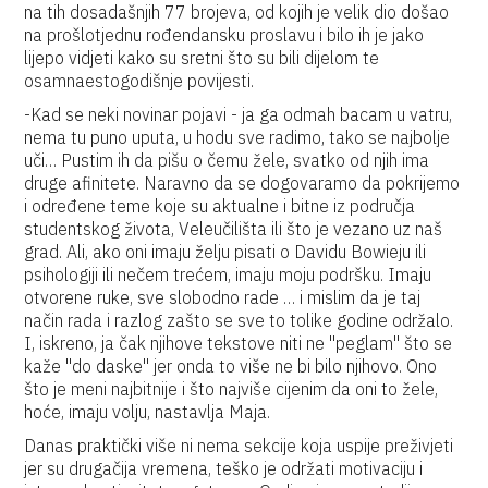
na tih dosadašnjih 77 brojeva, od kojih je velik dio došao
na prošlotjednu rođendansku proslavu i bilo ih je jako
lijepo vidjeti kako su sretni što su bili dijelom te
osamnaestogodišnje povijesti.
-Kad se neki novinar pojavi - ja ga odmah bacam u vatru,
nema tu puno uputa, u hodu sve radimo, tako se najbolje
uči… Pustim ih da pišu o čemu žele, svatko od njih ima
druge afinitete. Naravno da se dogovaramo da pokrijemo
i određene teme koje su aktualne i bitne iz područja
studentskog života, Veleučilišta ili što je vezano uz naš
grad. Ali, ako oni imaju želju pisati o Davidu Bowieju ili
psihologiji ili nečem trećem, imaju moju podršku. Imaju
otvorene ruke, sve slobodno rade … i mislim da je taj
način rada i razlog zašto se sve to tolike godine održalo.
I, iskreno, ja čak njihove tekstove niti ne ''peglam'' što se
kaže ''do daske'' jer onda to više ne bi bilo njihovo. Ono
što je meni najbitnije i što najviše cijenim da oni to žele,
hoće, imaju volju, nastavlja Maja.
Danas praktički više ni nema sekcije koja uspije preživjeti
jer su drugačija vremena, teško je održati motivaciju i