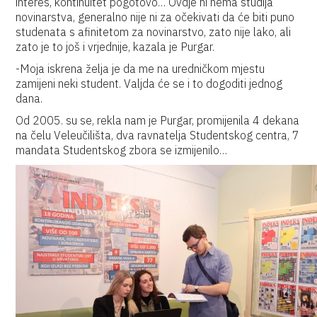
interes, kontinuitet pogotovo… Ovdje ni nema studija
novinarstva, generalno nije ni za očekivati da će biti puno
studenata s afinitetom za novinarstvo, zato nije lako, ali
zato je to još i vrjednije, kazala je Purgar.
-Moja iskrena želja je da me na uredničkom mjestu
zamijeni neki student. Valjda će se i to dogoditi jednog
dana.
Od 2005. su se, rekla nam je Purgar, promijenila 4 dekana
na čelu Veleučilišta, dva ravnatelja Studentskog centra, 7
mandata Studentskog zbora se izmijenilo…