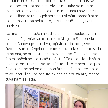
međutim nije se uspjela održati. Tako da su danas svi
fotoreporteri s pametnim telefonima, iako se moram
ovom prilikom zahvaliti i lokalnim medijima i novinarima i
fotografima koji su uvijek spremni uskočiti i pomoći nam
ako nam zatreba neka fotografija, poručila je glavna
urednica.
-Ja imam puno staža i nikad nisam imala poslodavca, ili u
ovom slučaju više suradnika, kao što je to Studentski
centar. Njihova je inicijativa, logistika i financije, sve. Ja u
životu nisam doživjela da te netko pusti tako da radiš, da
te ne dira, ne propituje, ne poziva na red. Doslovno, sve
što mi poželimo – oni kažu: ''Može!''. Tako je bilo s bivšim
ravnateljom, tako je i sa sadašnjim… I to je neprocjenjivo.
Čak i kada se nekome ne svidi što napišemo i recimo to
tako ''potuži se'' na nas, uvijek nas se pita za argumente i
čuva nam se leđa.