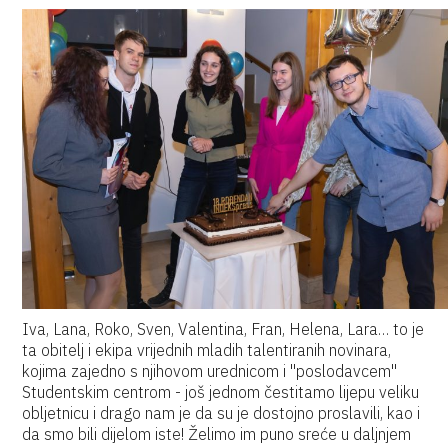
Iva, Lana, Roko, Sven, Valentina, Fran, Helena, Lara… to je
ta obitelj i ekipa vrijednih mladih talentiranih novinara,
kojima zajedno s njihovom urednicom i ''poslodavcem''
Studentskim centrom - još jednom čestitamo lijepu veliku
obljetnicu i drago nam je da su je dostojno proslavili, kao i
da smo bili dijelom iste! Želimo im puno sreće u daljnjem