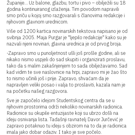
Županije… Uz balone, glazbu, tortu i pivo – obilježili su 18
godina kontinuiranog izlaženja. Tim povodom napravili
smo priču u kojoj smo razgovarali s članovima redakcije i
njihovom glavnom urednicom.
Više od 1200 kartica novinarskih tekstova napisano je od
svibnja 2005. Maja Purgar je ''ljepilo redakcije'' kako su je
nazvali njeni novinari, glavna urednica je od prvog broja.
-Zapravo smo u punoljetnost ušli još prošle godine, ali se
nikako nismo uspjeli do sad skupiti i organizirati proslavu,
tako da s malim zakašnjenjem to sada obilježavamo. Sad
kad vidim te sve naslovnice na hrpi, zapravo mi je žao što
to nismo učinili još i prije. Zapravo, shvaćam da je
napravljen veliki posao i valja to proslaviti, kazala nam je
na početku našeg razgovora.
Sve je započelo idejom Studentskog centra da se u
njihovim prostorima održi nekoliko novinarskih radionica.
Radionice su okupile entuzijaste koji su ubrzo došli na
ideju osnivanja lista. Tadašnji ravnatelj Davor Jurčević je
zapravo potaknuo tu ideju s obzirom na to da je radionica
imala jako dobar odaziv. I tako je sve počelo.