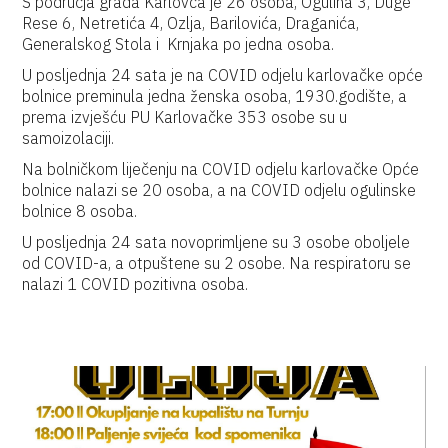
S područja grada Karlovca je 26 osoba, Ogulina 3, Duge
Rese 6, Netretića 4, Ozlja, Barilovića, Draganića,
Generalskog Stola i Krnjaka po jedna osoba.
U posljednja 24 sata je na COVID odjelu karlovačke opće
bolnice preminula jedna ženska osoba, 1930.godište, a
prema izvješću PU Karlovačke 353 osobe su u
samoizolaciji.
Na bolničkom liječenju na COVID odjelu karlovačke Opće
bolnice nalazi se 20 osoba, a na COVID odjelu ogulinske
bolnice 8 osoba.
U posljednja 24 sata novoprimljene su 3 osobe oboljele
od COVID-a, a otpuštene su 2 osobe. Na respiratoru se
nalazi 1 COVID pozitivna osoba.