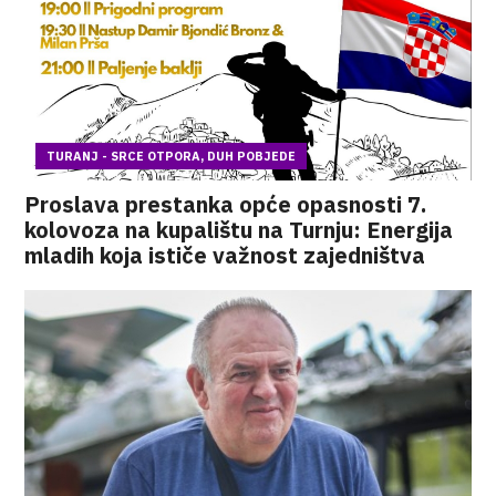
TURANJ - SRCE OTPORA, DUH POBJEDE
Proslava prestanka opće opasnosti 7.
kolovoza na kupalištu na Turnju: Energija
mladih koja ističe važnost zajedništva