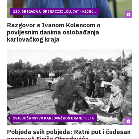
110. BRIGADA U OPERACIJI „OLUJA“ - KLJUČ...
Razgovor s Ivanom Kolencom o
povijesnim danima oslobađanja
karlovačkog kraja
SVJEDOČANSTVO KARLOVAČKOG BRANITELJA
Pobjeda svih pobjeda: Ratni put i čudesan
oporavak Siniše Obradovića