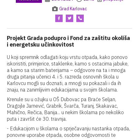
Grad Karlovac
Projekt Grada podupro i Fond za zaštitu okoliša
i energetsku učinkovitost
U koji spremnik odlagati koju vrstu otpada, kako ponovo
iskoristiti, primjerice, staklenke, kamo s ostacima jabuke,
a kamo sa starim baterijama – odgovore na ta i mnoga
druga pitanja učenici 4. i 5. razreda osnovnih škola u
Karlovcu mogli su doznati, a mnogi su pokazali i da ih
znaju, na zanimljivim edukacijama u svojim školama.
Krenule su u ožujku u OŠ Dubovac pa Braće Seljan,
Dragojle Jarnević, Grabrik, Švarča, Turanj, Skakavac,
Mahično, Rečica, Banija... u nekim školama po nekoliko
puta i završit će 30. travnja.
- Edukacijom u školama o sprječavanju nastanka otpada,
ponovne uporabe otpada, osobne odgovornosti te