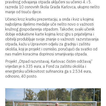
pravilnog odvajanja otpada uključeni su učenici 4. i 5.
razreda 10 osnovnih škola Grada Karlovca, ukupno nešto
manje od tisuću djece.
Učenici kroz kratku prezentaciju, a onda i kviz u kojima
najboljima dijelimo medalje uče nešto novo o važnosti
kružnog gospodarenja otpadom. Također, svaki učenik
dobije edukativne karte kojima kroz igru s prijateljima i
obitelji produbljuje svoje znanje o važnosti razvrstavanja
otpada, kažu u Upravnom odjelu za gradnju i zaštitu
okoliša, koji je projekt i osmislio, poručujući da svatko od
nas malim koracima doprinosi smanjivanju otpada.
Projekt „Otpad razvrstavaj, Karlovac čistim održavaj“
vrijedan je 6.335 eura, a Fond za zaštitu okoliša i
energetsku učinkovitost sufinancira ga s 2.534 eura,
odnosno, 40 posto.