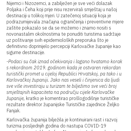
Nijemci i Nizozemci, a zabilježen je sve veći dolazak
Poljaka i Čeha koji prije nisu rezervirali smještaj u našoj
destinaciji u tolikoj mjeri. U zatečenoj situaciji koja je
podrazumijevala značajna ograničenja i preventivne mjere
zaštite pokazalo se da se možemo i znamo nositi s
novonastalim okolnostima te ponuditi turistima sadržaje
uz poštivanje svih epidemioloških preporuka što je
definitivno doprinijelo percepciji Karlovačke županije kao
sigurne destinacije.
-
Podaci su čak iznad očekivanja i lagano hvatamo korak
s rekordnom 2019. godinom kada je ostvaren rekordan
turistički promet u cijeloj Republici Hrvatskoj, pa tako i u
Karlovačkoj županiji. Jako nas veseli i činjenica da ljudi
sve više investiraju u turizam te bilježimo sve veći broj
smještajnih kapaciteta na području cijele Karlovačke
županije,
kratko je komentirao prošlogodišnje turističke
rezultate direktor županijske Turističke zajednice Željko
Fanjak.
Karlovačka županija bilježila je kontinuirani rast i razvoj
turizma posljednjih godina do nastupa COVID-19