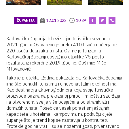
12.01.2022
10:39
ŽUPANIJA
Karlovačka županija bilježi sjajnu turističku sezonu u
2021. godini. Ostvareno je preko 410 tisuća noćenja uz
220 tisuća dolazaka turista. Ovime je turizam u
Karlovačkoj županiji dosegnuo otprilike 75 posto
rezultata iz rekordne 2019 .godine. Opširnije Mišo
Milovanović:
Tako je protekla godina pokazala da Karlovačka županija
ima što ponuditi turistima i u novonastalim okolnostima.
Kao destinacija aktivnog odmora koja svoje turističke
proizvode bazira na prekrasnoj prirodi i mnoštvu sadržaja
na otvorenom, sve je više posjećena od stranih, ali i
domaćih turista. Posebice veseli porast smještajnih
kapaciteta u hotelima i kampovima na području cijele
županije što je trend koji se nastavlja u kontinuitetu.
Protekle godine vratili su se inozemni gosti, prvenstveno