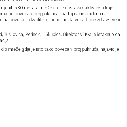
ijeniti 530 metara mreže i to je nastavak aktivnosti koje
 imamo povećani broj puknuća i na taj način i radimo na
mo na povećanju kvalitete, odnosno da voda bude zdravstveno
ci, Tušilovića, Perinčići i Skupica. Direktor VIK-a je istaknuo da
acija.
dio mreže gdje je isto tako povećani broj puknuća, najavio je