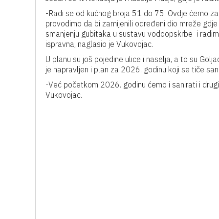
-Radi se od kućnog broja 51 do 75. Ovdje ćemo zam
provodimo da bi zamijenili određeni dio mreže gdje
smanjenju gubitaka u sustavu vodoopskrbe i radi
ispravna, naglasio je Vukovojac.
U planu su još pojedine ulice i naselja, a to su Golja
je napravljen i plan za 2026. godinu koji se tiče san
-Već početkom 2026. godinu ćemo i sanirati i drugi 
Vukovojac.