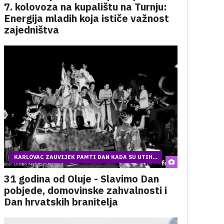
7. kolovoza na kupalištu na Turnju:
Energija mladih koja ističe važnost
zajedništva
KARLOVAC ZAUVIJEK PAMTI DAN KADA SU UTIH...
31 godina od Oluje - Slavimo Dan
pobjede, domovinske zahvalnosti i
Dan hrvatskih branitelja