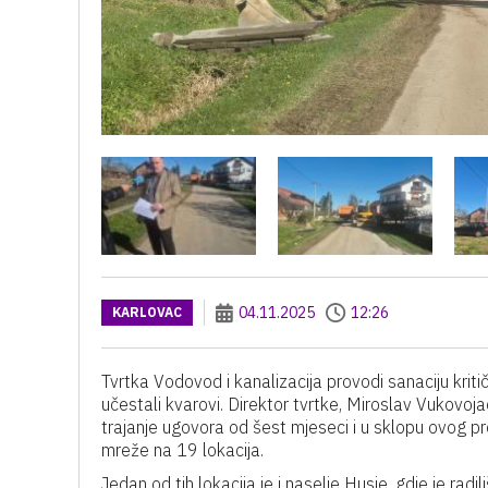
04.11.2025
12:26
KARLOVAC
Tvrtka Vodovod i kanalizacija provodi sanaciju kriti
učestali kvarovi. Direktor tvrtke, Miroslav Vukovoja
trajanje ugovora od šest mjeseci i u sklopu ovog 
mreže na 19 lokacija.
Jedan od tih lokacija je i naselje Husje, gdje je rad