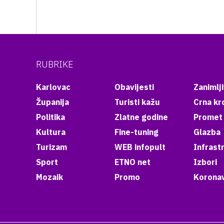
RUBRIKE
Karlovac
Obavijesti
Zanimlji
Županija
Turisti kažu
Crna kr
Politika
Zlatne godine
Promet
Kultura
Fine-tuning
Glazba
Turizam
WEB infopult
Infrast
Sport
ETNO net
Izbori
Mozaik
Promo
Koronav