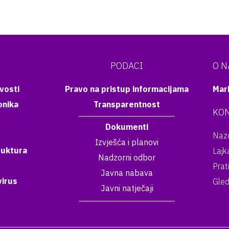
PODACI
O 
vosti
Pravo na pristup informacijama
Mar
onika
Transparentnost
KON
Dokumenti
Nazo
Izvješća i planovi
ruktura
Lajk
Nadzorni odbor
Prat
Javna nabava
irus
Gled
Javni natječaji