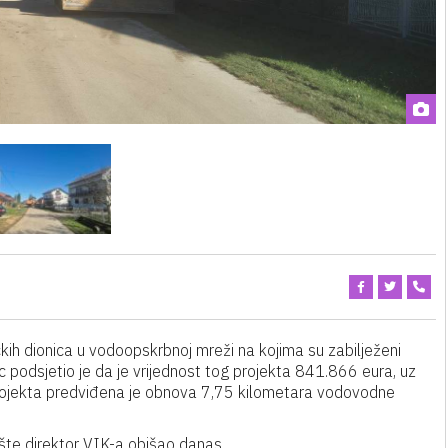
čkih dionica u vodoopskrbnoj mreži na kojima su zabilježeni
c podsjetio je da je vrijednost tog projekta 841.866 eura, uz
projekta predviđena je obnova 7,75 kilometara vodovodne
ilište direktor VIK-a obišao danas.