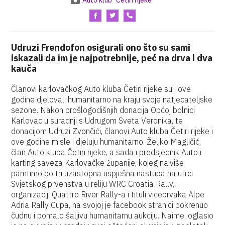
Auto klub "Četiri rijeke"
Udruzi Frendofon osigurali ono što su sami
iskazali da im je najpotrebnije, peć na drva i dva
kauča
Članovi karlovačkog Auto kluba Četiri rijeke su i ove
godine djelovali humanitarno na kraju svoje natjecateljske
sezone. Nakon prošlogodišnjih donacija Općoj bolnici
Karlovac u suradnji s Udrugom Sveta Veronika, te
donacijom Udruzi Zvončići, članovi Auto kluba Četiri rijeke i
ove godine misle i djeluju humanitarno. Željko Magličić,
član Auto kluba Četiri rijeke, a sada i predsjednik Auto i
karting saveza Karlovačke županije, kojeg najviše
pamtimo po tri uzastopna uspješna nastupa na utrci
Svjetskog prvenstva u reliju WRC Croatia Rally,
organizaciji Quattro River Rally-a i tituli viceprvaka Alpe
Adria Rally Cupa, na svojoj je facebook stranici pokrenuo
čudnu i pomalo šaljivu humanitarnu aukciju. Naime, oglasio