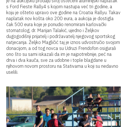
je na aukcijsku prodaju svoj oštećeni aluminijski naplatak
s Ford Fieste Rally4 s kojom nastupa već tri godine, a
koju je oštetio upravo ove godine na Croatia Rallyu. Takav
naplatak nov košta oko 200 eura, a aukcija je dostigla
čak 500 eura koje je ponudio renomirani karlovački
stomatolog, dr. Marijan Talakić, ujedno i Željkov
dugogodišnji prijatelj i podržavatelj njegovog sportskog
natjecanja. Željko Magličić taj je iznos udvostručio svojom
donacijom, a od tog novca su Udruzi Frendofon osigurali
ono što su sami iskazali da im je najpotrebnije, peć na
drva i dva kauča, sve za udobne i tople blagdane u
njihovom novom prostoru na Stativama u koji su nedavno
uselili.