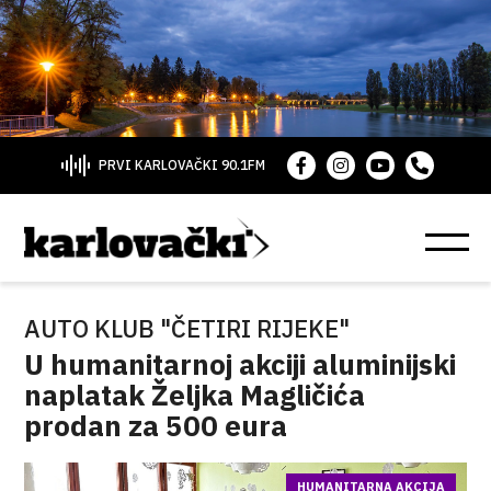
PRVI KARLOVAČKI 90.1FM
AUTO KLUB "ČETIRI RIJEKE"
U humanitarnoj akciji aluminijski
naplatak Željka Magličića
prodan za 500 eura
HUMANITARNA AKCIJA