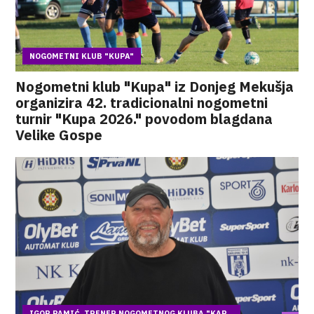
NOGOMETNI KLUB "KUPA"
Nogometni klub "Kupa" iz Donjeg Mekušja
organizira 42. tradicionalni nogometni
turnir "Kupa 2026." povodom blagdana
Velike Gospe
IGOR PAMIĆ, TRENER NOGOMETNOG KLUBA "KAR...