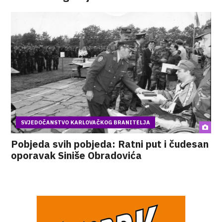
SVJEDOČANSTVO KARLOVAČKOG BRANITELJA
Pobjeda svih pobjeda: Ratni put i čudesan
oporavak Siniše Obradovića