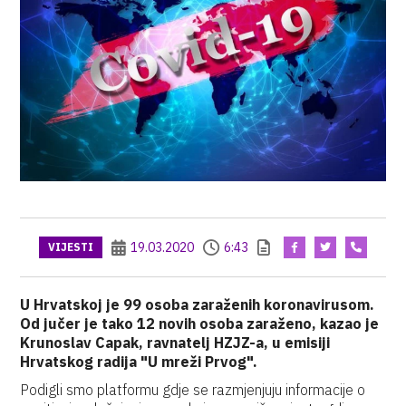
19.03.2020
6:43
VIJESTI
U Hrvatskoj je 99 osoba zaraženih koronavirusom.
Od jučer je tako 12 novih osoba zaraženo, kazao je
Krunoslav Capak, ravnatelj HZJZ-a, u emisiji
Hrvatskog radija "U mreži Prvog".
Podigli smo platformu gdje se razmjenjuju informacije o