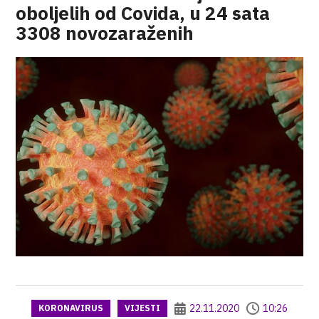
oboljelih od Covida, u 24 sata
3308 novozaraženih
22.11.2020
10:26
KORONAVIRUS
VIJESTI