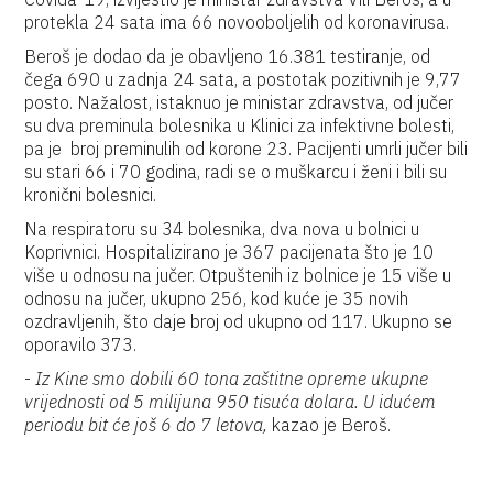
protekla 24 sata ima 66 novooboljelih od koronavirusa.
Beroš je dodao da je obavljeno 16.381 testiranje, od
čega 690 u zadnja 24 sata, a postotak pozitivnih je 9,77
posto. Nažalost, istaknuo je ministar zdravstva, od jučer
su dva preminula bolesnika u Klinici za infektivne bolesti,
pa je broj preminulih od korone 23. Pacijenti umrli jučer bili
su stari 66 i 70 godina, radi se o muškarcu i ženi i bili su
kronični bolesnici.
Na respiratoru su 34 bolesnika, dva nova u bolnici u
Koprivnici. Hospitalizirano je 367 pacijenata što je 10
više u odnosu na jučer. Otpuštenih iz bolnice je 15 više u
odnosu na jučer, ukupno 256, kod kuće je 35 novih
ozdravljenih, što daje broj od ukupno od 117. Ukupno se
oporavilo 373.
-
Iz Kine smo dobili 60 tona zaštitne opreme ukupne
vrijednosti od 5 milijuna 950 tisuća dolara. U idućem
periodu bit će još 6 do 7 letova,
kazao je Beroš.