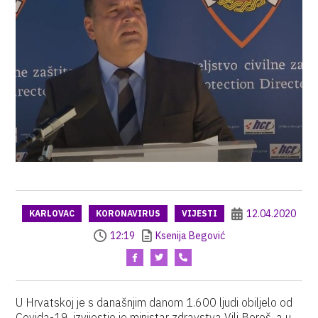
12.04.2020
KARLOVAC
KORONAVIRUS
VIJESTI
12:19
Ksenija Begović
U Hrvatskoj je s današnjim danom 1.600 ljudi obiljelo od
Covida-19, izvijestio je ministar zdravstva Vili Beroš, a u