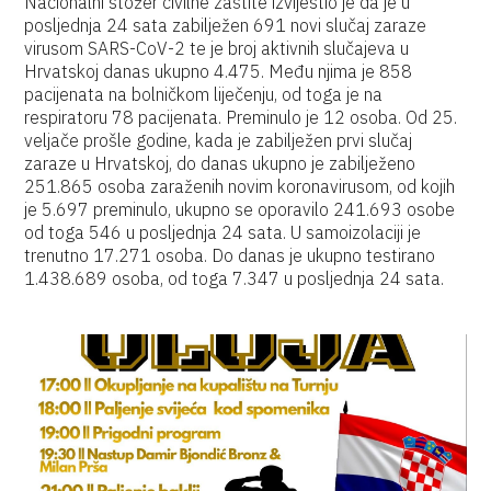
Nacionalni stožer civilne zaštite izvijestio je da je u
posljednja 24 sata zabilježen 691 novi slučaj zaraze
virusom SARS-CoV-2 te je broj aktivnih slučajeva u
Hrvatskoj danas ukupno 4.475. Među njima je 858
pacijenata na bolničkom liječenju, od toga je na
respiratoru 78 pacijenata. Preminulo je 12 osoba. Od 25.
veljače prošle godine, kada je zabilježen prvi slučaj
zaraze u Hrvatskoj, do danas ukupno je zabilježeno
251.865 osoba zaraženih novim koronavirusom, od kojih
je 5.697 preminulo, ukupno se oporavilo 241.693 osobe
od toga 546 u posljednja 24 sata. U samoizolaciji je
trenutno 17.271 osoba. Do danas je ukupno testirano
1.438.689 osoba, od toga 7.347 u posljednja 24 sata.