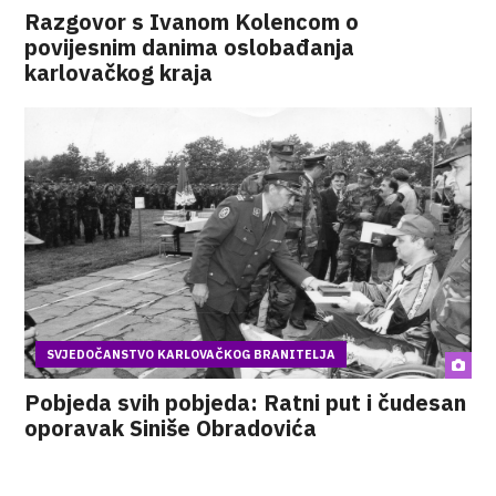
Razgovor s Ivanom Kolencom o
povijesnim danima oslobađanja
karlovačkog kraja
SVJEDOČANSTVO KARLOVAČKOG BRANITELJA
Pobjeda svih pobjeda: Ratni put i čudesan
oporavak Siniše Obradovića