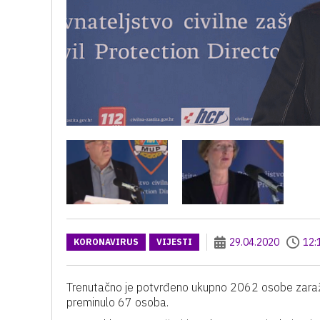
29.04.2020
12:
KORONAVIRUS
VIJESTI
Trenutačno je potvrđeno ukupno 2062 osobe zaraž
preminulo 67 osoba.