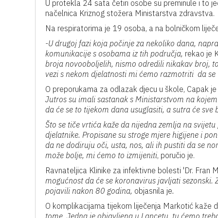
U protekla 24 sata četiri osobe su preminule i to jedn
načelnica Kriznog stožera Ministarstva zdravstva.
Na respiratorima je 19 osoba, a na bolničkom liječe
-U drugoj fazi koja počinje za nekoliko dana, napravi
komunikacije s osobama iz tih područja,
rekao je 
broja novooboljelih, nismo odredili nikakav broj, to
vezi s nekom djelatnosti mi ćemo razmotriti da se ta
O preporukama za odlazak djecu u škole, Capak j
Jutros su imali sastanak s Ministarstvom na kojem 
da će se to tijekom dana usuglasiti, a sutra će sve b
Što se tiče vrtića kaže da nijedna zemlja na svijetu
djelatnike. Propisane su stroge mjere higijene i po
da ne dodiruju oči, usta, nos, ali ih pustiti da se 
može bolje, mi ćemo to izmijeniti
, poručio je.
Ravnateljica Klinike za infektivne bolesti 'Dr. Fran M
mogućnost da će se koronavirus javljati sezonski. Z
pojavili nakon 80 godina,
objasnila je
.
O komplikacijama tijekom liječenja Markotić kaže 
tome. Jedna je objavljena u Lancetu, tu ćemo trebati