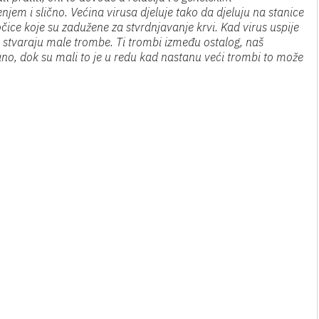
jem i slično. Većina virusa djeluje tako da djeluju na stanice
ločice koje su zadužene za stvrdnjavanje krvi. Kad virus uspije
 i stvaraju male trombe. Ti trombi između ostalog, naš
ano, dok su mali to je u redu kad nastanu veći trombi to može