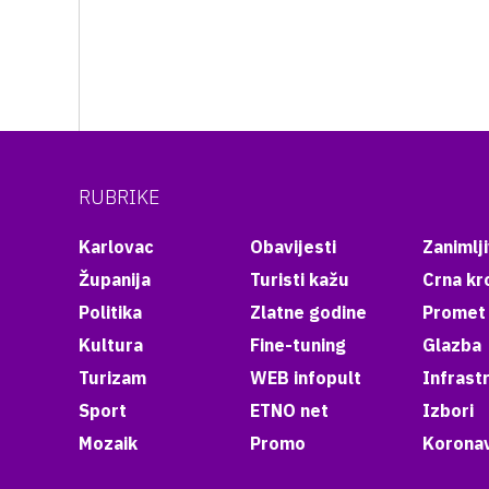
RUBRIKE
Karlovac
Obavijesti
Zanimlji
Županija
Turisti kažu
Crna kr
Politika
Zlatne godine
Promet
Kultura
Fine-tuning
Glazba
Turizam
WEB infopult
Infrast
Sport
ETNO net
Izbori
Mozaik
Promo
Koronav