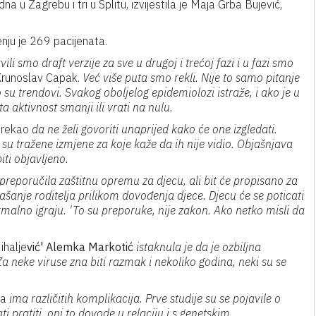
a u Zagrebu i tri u Splitu, izvijestila je Maja Grba Bujević,
nju je 269 pacijenata.
li smo draft verzije za sve u drugoj i trećoj fazi i u fazi smo
Krunoslav Capak.
Već više puta smo rekli. Nije to samo pitanje
 su trendovi. Svakog oboljelog epidemiolozi istraže, i ako je u
 aktivnost smanji ili vrati na nulu.
e rekao
da ne želi govoriti unaprijed kako će one izgledati.
su tražene izmjene za koje kaže da ih nije vidio. Objašnjava
iti objavljeno.
 preporučila zaštitnu opremu za djecu, ali bit će propisano za
našanje roditelja prilikom dovođenja djece. Djecu će se poticati
normalno igraju. 'To su preporuke, nije zakon. Ako netko misli da
ihalje
vić' Alemka Markotić
istaknula je da je ozbiljna
a neke viruse zna biti razmak i nekoliko godina, neki su se
da
ima različitih komplikacija. Prve studije su se pojavile o
 pratiti, oni to dovode u relaciju i s genetskim