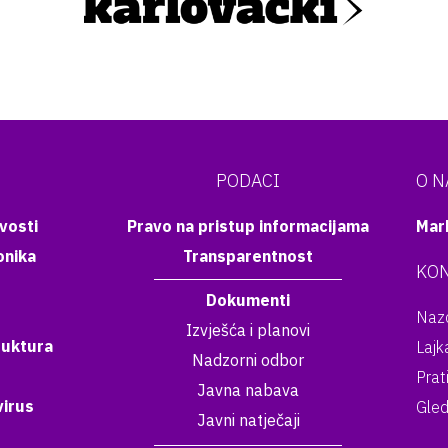
PODACI
O 
vosti
Pravo na pristup informacijama
Mar
onika
Transparentnost
KON
Dokumenti
Nazo
Izvješća i planovi
ruktura
Lajk
Nadzorni odbor
Prat
Javna nabava
irus
Gled
Javni natječaji