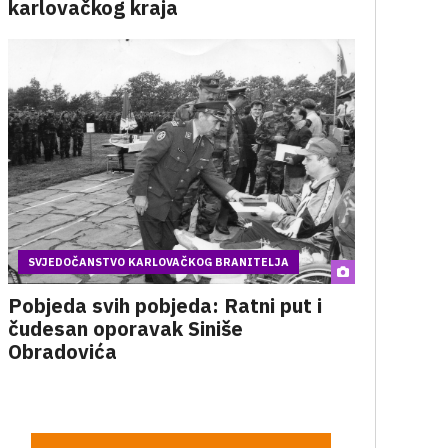
karlovačkog kraja
SVJEDOČANSTVO KARLOVAČKOG BRANITELJA
Pobjeda svih pobjeda: Ratni put i
čudesan oporavak Siniše
Obradovića