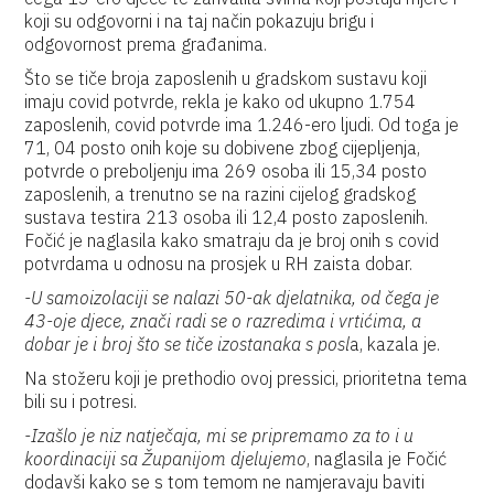
koji su odgovorni i na taj način pokazuju brigu i
odgovornost prema građanima.
Što se tiče broja zaposlenih u gradskom sustavu koji
imaju covid potvrde, rekla je kako od ukupno 1.754
zaposlenih, covid potvrde ima 1.246-ero ljudi. Od toga je
71, 04 posto onih koje su dobivene zbog cijepljenja,
potvrde o preboljenju ima 269 osoba ili 15,34 posto
zaposlenih, a trenutno se na razini cijelog gradskog
sustava testira 213 osoba ili 12,4 posto zaposlenih.
Fočić je naglasila kako smatraju da je broj onih s covid
potvrdama u odnosu na prosjek u RH zaista dobar.
-U samoizolaciji se nalazi 50-ak djelatnika, od čega je
43-oje djece, znači radi se o razredima i vrtićima, a
dobar je i broj što se tiče izostanaka s posl
a, kazala je.
Na stožeru koji je prethodio ovoj pressici, prioritetna tema
bili su i potresi.
-Izašlo je niz natječaja, mi se pripremamo za to i u
koordinaciji sa Županijom djelujemo
, naglasila je Fočić
dodavši kako se s tom temom ne namjeravaju baviti