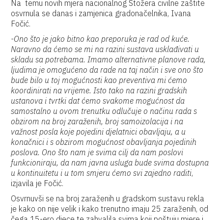
Na temu novih mjera nacionalnog Stožera civilne zaštite
osvrnula se danas i zamjenica gradonačelnika, Ivana
Fočić.
-Ono što je jako bitno kao preporuka je rad od kuće.
Naravno da ćemo se mi na razini sustava usklađivati u
skladu sa potrebama. Imamo alternativne planove rada,
ljudima je omogućeno da rade na taj način i sve ono što
bude bilo u toj mogućnosti kao preventiva mi ćemo
koordinirati na vrijeme. Isto tako na razini gradskih
ustanova i tvrtki dat ćemo svakome mogućnost da
samostalno u ovom trenutku odlučuje o načinu rada s
obzirom na broj zaraženih, broj samoizolacija i na
važnost posla koje pojedini djelatnici obavljaju, a u
konačnici i s obzirom mogućnost obavljanja pojedinih
poslova. Ono što nam je svima cilj da nam poslovi
funkcioniraju, da nam javna usluga bude svima dostupna
u kontinuitetu i u tom smjeru ćemo svi zajedno raditi
,
izjavila je Fočić.
Osvrnuvši se na broj zaraženih u gradskom sustavu rekla
je kako on nije velik i kako trenutno imaju 25 zaraženih, od
čega 15-ero djece te zahvalila svima koji poštuju mjere i