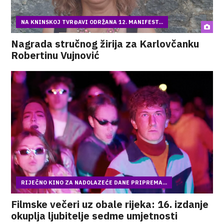
NA KNINSKOJ TVRĐAVI ODRŽANA 12. MANIFEST...
Nagrada stručnog žirija za Karlovčanku
Robertinu Vujnović
RIJEČNO KINO ZA NADOLAZEĆE DANE PRIPREMA...
Filmske večeri uz obale rijeka: 16. izdanje
okuplja ljubitelje sedme umjetnosti