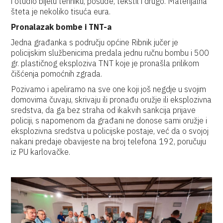
i otuđio bijelu tehniku, posuđe, tekstil i drugo. Materijalna
šteta je nekoliko tisuća eura.
Pronalazak bombe i TNT-a
Jedna građanka s području općine Ribnik jučer je
policijskim službenicima predala jednu ručnu bombu i 500
gr. plastičnog eksploziva TNT koje je pronašla prilikom
čišćenja pomoćnih zgrada.
Pozivamo i apeliramo na sve one koji još negdje u svojim
domovima čuvaju, skrivaju ili pronađu oružje ili eksplozivna
sredstva, da ga bez straha od ikakvih sankcija prijave
policiji, s napomenom da građani ne donose sami oružje i
eksplozivna sredstva u policijske postaje, već da o svojoj
nakani predaje obavijeste na broj telefona 192, poručuju
iz PU karlovačke.