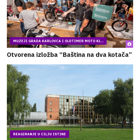
MUZEJI GRADA KARLOVCA I OLDTIMER MOTO KL...
Otvorena izložba “Baština na dva kotača”
REAGIRANJE U CILJU ISTINE