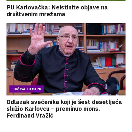
PU Karlovačka: Neistinite objave na
društvenim mrežama
POČIVAO U MIRU
Odlazak svećenika koji je šest desetljeća
služio Karlovcu – preminuo mons.
Ferdinand Vražić