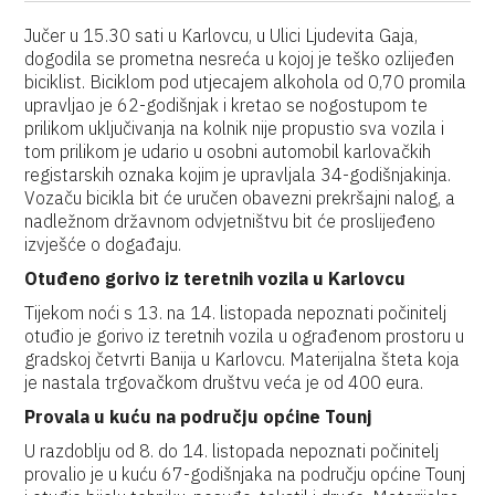
Jučer u 15.30 sati u Karlovcu, u Ulici Ljudevita Gaja,
dogodila se prometna nesreća u kojoj je teško ozlijeđen
biciklist. Biciklom pod utjecajem alkohola od 0,70 promila
upravljao je 62-godišnjak i kretao se nogostupom te
prilikom uključivanja na kolnik nije propustio sva vozila i
tom prilikom je udario u osobni automobil karlovačkih
registarskih oznaka kojim je upravljala 34-godišnjakinja.
Vozaču bicikla bit će uručen obavezni prekršajni nalog, a
nadležnom državnom odvjetništvu bit će proslijeđeno
izvješće o događaju.
Otuđeno gorivo iz teretnih vozila u Karlovcu
Tijekom noći s 13. na 14. listopada nepoznati počinitelj
otuđio je gorivo iz teretnih vozila u ograđenom prostoru u
gradskoj četvrti Banija u Karlovcu. Materijalna šteta koja
je nastala trgovačkom društvu veća je od 400 eura.
Provala u kuću na području općine Tounj
U razdoblju od 8. do 14. listopada nepoznati počinitelj
provalio je u kuću 67-godišnjaka na području općine Tounj