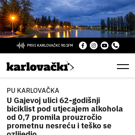
PRVI KARLOVAČKI 90.1FM
PU KARLOVAČKA
U Gajevoj ulici 62-godišnji
biciklist pod utjecajem alkohola
od 0,7 promila prouzročio
prometnu nesreću i teško se
ozlijedio