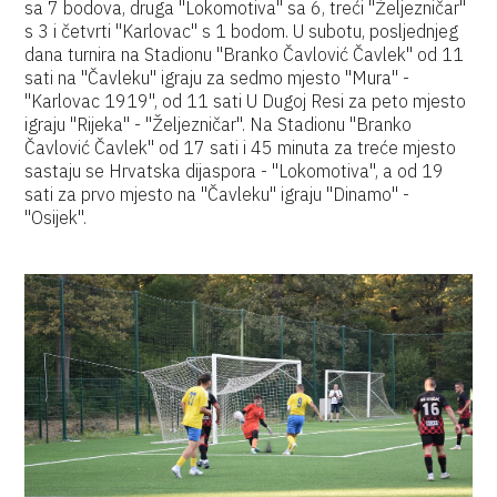
sa 7 bodova, druga "Lokomotiva" sa 6, treći "Željezničar"
s 3 i četvrti "Karlovac" s 1 bodom. U subotu, posljednjeg
dana turnira na Stadionu "Branko Čavlović Čavlek" od 11
sati na "Čavleku" igraju za sedmo mjesto "Mura" -
"Karlovac 1919", od 11 sati U Dugoj Resi za peto mjesto
igraju "Rijeka" - "Željezničar". Na Stadionu "Branko
Čavlović Čavlek" od 17 sati i 45 minuta za treće mjesto
sastaju se Hrvatska dijaspora - "Lokomotiva", a od 19
sati za prvo mjesto na "Čavleku" igraju "Dinamo" -
"Osijek".