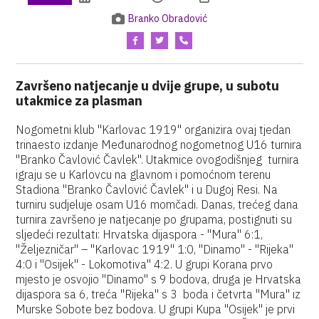
Branko Obradović
Završeno natjecanje u dvije grupe, u subotu
utakmice za plasman
Nogometni klub "Karlovac 1919" organizira ovaj tjedan
trinaesto izdanje Međunarodnog nogometnog U16 turnira
"Branko Čavlović Čavlek". Utakmice ovogodišnjeg turnira
igraju se u Karlovcu na glavnom i pomoćnom terenu
Stadiona "Branko Čavlović Čavlek" i u Dugoj Resi. Na
turniru sudjeluje osam U16 momčadi. Danas, trećeg dana
turnira završeno je natjecanje po grupama, postignuti su
sljedeći rezultati: Hrvatska dijaspora - "Mura" 6:1,
"Željezničar" – "Karlovac 1919" 1:0, "Dinamo" - "Rijeka"
4:0 i "Osijek" - Lokomotiva" 4:2. U grupi Korana prvo
mjesto je osvojio "Dinamo" s 9 bodova, druga je Hrvatska
dijaspora sa 6, treća "Rijeka" s 3 boda i četvrta "Mura" iz
Murske Sobote bez bodova. U grupi Kupa "Osijek" je prvi