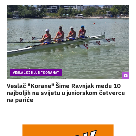
VESLAČKI KLUB "KORANA"
Veslač "Korane" Šime Ravnjak među 10
najboljih na svijetu u juniorskom četvercu
na pariće