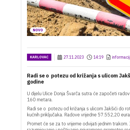
NOVO
27.11.2023
14:19
informaci
KARLOVAC
Radi se o potezu od križanja s ulicom Jakši
godine
U dijelu Ulice Donja Švarča sutra će započeti rado
160 metara.
Radi se o potezu od križanja s ulicom Jakšići do rot
kućnih priključaka. Radove vrijedne 57.552,20 eura 
Promet će se za to vrijeme odvijati jednim trakom. 
razumijevanje i poštivanje privremene prometne reg