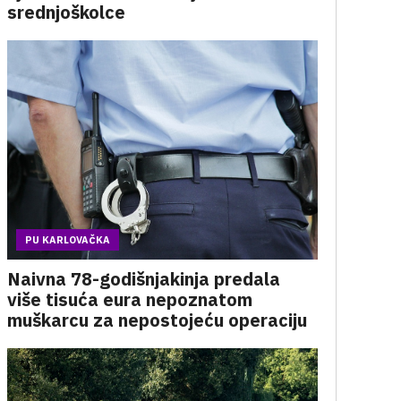
srednjoškolce
PU KARLOVAČKA
Naivna 78-godišnjakinja predala
više tisuća eura nepoznatom
muškarcu za nepostojeću operaciju