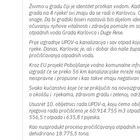
Živimo u gradu čiji je identitet protkan vodom. Kad
grada na 4 rijeke! svi znaju da se radi o Karlovcu.
snage. Da bi gradski biseri nastavili biti dijelom i
očuvanju njihove vitalnosti i zdravlja pomaže im 
otpadnih voda Grada Karlovca i Duge Rese.
Prije izgradnje UPOV-a kanalizacija i sav otpad koj
rijeke. Danas, Karlovac je, ali i dobar dio naše žu
pročišćavanja otpadnih voda.
Kroz EU projekt Poboljšanje vodno komunalne infr
izgradit će se preko 56 km kanalizacijske mreže na
neispravne i propusne i kao takve imaju negativan 
Svako kućanstvo koje će se priključiti na novoizgr
o okolišu i rijekama, zdravom gradu i zelenoj, odr
Ususret 10. obljetnici rada UPOV-a, koju ćemo obil
njegova rada pročišćeno je 60.914.755 m3 otpad
556,5 t otpada i 635,8 t pijeska.
Kao nusprodukt procesa pročišćavanja otpadnih v
dehidrirano 18.775,5 tona.