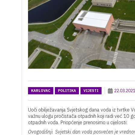
22.03.202
KARLOVAC
POLITIKA
VIJESTI
Uoči obilježavanja Svjetskog dana voda iz tvrtke Vo
važnu ulogu pročistača otpadnih koji radi već 10 go
otpadnih voda. Priopćenje prenosimo u cijelosti:
Ovogodišnji Svjetski dan voda posvećen je vredno