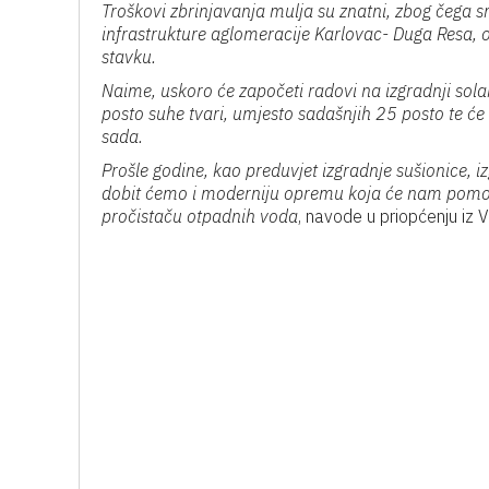
Troškovi zbrinjavanja mulja su znatni, zbog čega
infrastrukture aglomeracije Karlovac- Duga Resa, osi
stavku.
Naime, uskoro će započeti radovi na izgradnji so
posto suhe tvari, umjesto sadašnjih 25 posto te će 
sada.
Prošle godine, kao preduvjet izgradnje sušionice, i
dobit ćemo i moderniju opremu koja će nam pomoći 
pročistaču otpadnih voda
, navode u priopćenju iz V