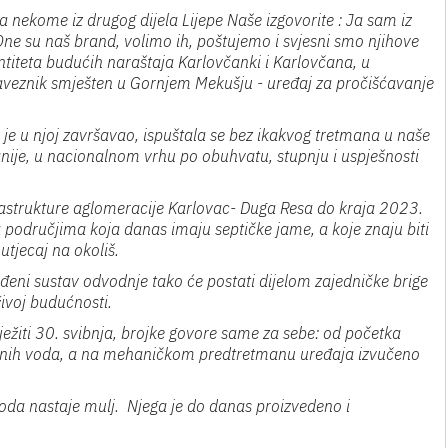
a nekome iz drugog dijela Lijepe Naše izgovorite : Ja sam iz
 One su naš brand, volimo ih, poštujemo i svjesni smo njihove
dentiteta budućih naraštaja Karlovčanki i Karlovčana, u
saveznik smješten u Gornjem Mekušju - uređaj za pročišćavanje
i je u njoj završavao, ispuštala se bez ikakvog tretmana u naše
panije, u nacionalnom vrhu po obuhvatu, stupnju i uspješnosti
astrukture aglomeracije Karlovac- Duga Resa do kraja 2023.
 područjima koja danas imaju septičke jame, a koje znaju biti
utjecaj na okoliš.
ađeni sustav odvodnje tako će postati dijelom zajedničke brige
živoj budućnosti.
ježiti 30. svibnja, brojke govore same za sebe: od početka
nih voda, a na mehaničkom predtretmanu uređaja izvučeno
oda nastaje mulj.
Njega je do danas proizvedeno i