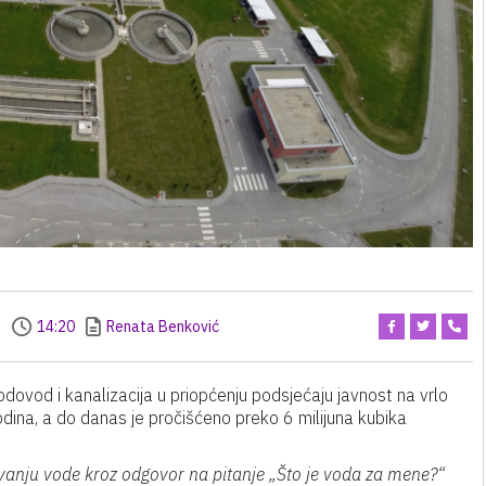
1
14:20
Renata Benković
dovod i kanalizacija u priopćenju podsjećaju javnost na vrlo
dina, a do danas je pročišćeno preko 6 milijuna kubika
vanju vode kroz odgovor na pitanje „Što je voda za mene?“