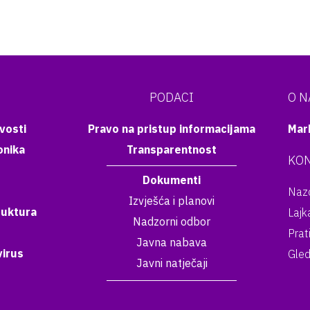
PODACI
O 
vosti
Pravo na pristup informacijama
Mar
onika
Transparentnost
KON
Dokumenti
Nazo
Izvješća i planovi
ruktura
Lajk
Nadzorni odbor
Prat
Javna nabava
irus
Gled
Javni natječaji