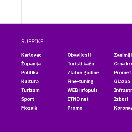
RUBRIKE
Karlovac
Obavijesti
Zanimlji
Županija
Turisti kažu
Crna kr
Politika
Zlatne godine
Promet
Kultura
Fine-tuning
Glazba
Turizam
WEB infopult
Infrast
Sport
ETNO net
Izbori
Mozaik
Promo
Koronav