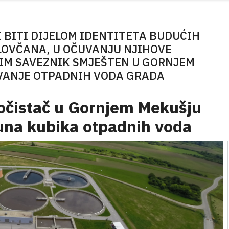
I BITI DIJELOM IDENTITETA BUDUĆIH
LOVČANA, U OČUVANJU NJIHOVE
 IM SAVEZNIK SMJEŠTEN U GORNJEM
AVANJE OTPADNIH VODA GRADA
ročistač u Gornjem Mekušju
ijuna kubika otpadnih voda