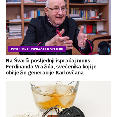
POSLJEDNJI ISPRAĆAJ U SRIJEDU
Na Švarči posljednji ispraćaj mons.
Ferdinanda Vražića, svećenika koji je
obilježio generacije Karlovčana