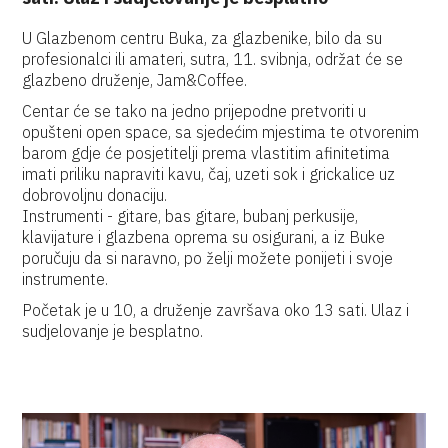
U Glazbenom centru Buka, za glazbenike, bilo da su
profesionalci ili amateri, sutra, 11. svibnja, održat će se
glazbeno druženje, Jam&Coffee.
Centar će se tako na jedno prijepodne pretvoriti u
opušteni open space, sa sjedećim mjestima te otvorenim
barom gdje će posjetitelji prema vlastitim afinitetima
imati priliku napraviti kavu, čaj, uzeti sok i grickalice uz
dobrovoljnu donaciju.
Instrumenti - gitare, bas gitare, bubanj perkusije,
klavijature i glazbena oprema su osigurani, a iz Buke
poručuju da si naravno, po želji možete ponijeti i svoje
instrumente.
Početak je u 10, a druženje završava oko 13 sati. Ulaz i
sudjelovanje je besplatno.