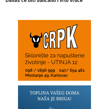
Danas će biti sunčano i vrlo vruće