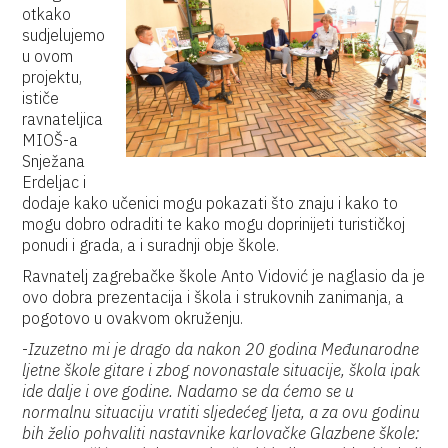
otkako
sudjelujemo
u ovom
projektu,
ističe
ravnateljica
MIOŠ-a
Snježana
Erdeljac i
dodaje kako učenici mogu pokazati što znaju i kako to
mogu dobro odraditi te kako mogu doprinijeti turističkoj
ponudi i grada, a i suradnji obje škole.
Ravnatelj zagrebačke škole Anto Vidović je naglasio da je
ovo dobra prezentacija i škola i strukovnih zanimanja, a
pogotovo u ovakvom okruženju.
-
Izuzetno mi je drago da nakon 20 godina Međunarodne
ljetne škole gitare i zbog novonastale situacije, škola ipak
ide dalje i ove godine. Nadamo se da ćemo se u
normalnu situaciju vratiti sljedećeg ljeta, a za ovu godinu
bih želio pohvaliti nastavnike karlovačke Glazbene škole: