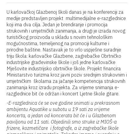
U karlovačkoj Glazbenoj školi danas je na konferenciji za
medije predstavljen projekt multimedijalne e-razglednice
koji ima dva cilja. Jedan je brendiranje i promocija
strukovnih i umjetničkih zanimanja, a drugi je izrada novog
turističkog proizvoda u skladu s novim tehnološkim
mogućnostima, temeljenog na promociji kulturne i
prirodne baštine. Nastavak je to vrlo uspješne suradnje
triju škola: karlovačke Glazbene, zagrebačke Obrtničko
industrijske građevinske škole i još jedne karlovačke
Mješovite industrijsko obrtničke škole. Projekt financira
Ministarstvo turizma kroz javni poziv srednjim strukovnim i
umjetničkim školama za jačanje kompetencija strukovnih
zanimanja kroz izradu projekta. Za vrijeme snimanja e-
razglednice bit će održan i koncert Ljetne škole gitare.
-
E-razglednica će se ove godine snimati u prekrasnom
ambijentu Aquatike u subotu u 19 sati za vrijeme
koncerta, a jedan od koncerata bit će i u Glazbenom
paviljonu od 11 sati. Objedinili smo struke iz MIOŠ-a
frizere, kozmetičare i fotografe, a iz zagrebačke škole