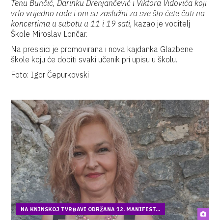
Tenu Bunčić, Darinku Drenjančević i Viktora Vidovića koji
vrlo vrijedno rade i oni su zaslužni za sve što ćete čuti na
koncertima u subotu u 11 i 19 sati,
kazao je voditelj
Škole Miroslav Lončar.
Na presisici je promovirana i nova kajdanka Glazbene
škole koju će dobiti svaki učenik pri upisu u školu.
Foto: Igor Čepurkovski
NA KNINSKOJ TVRĐAVI ODRŽANA 12. MANIFEST...