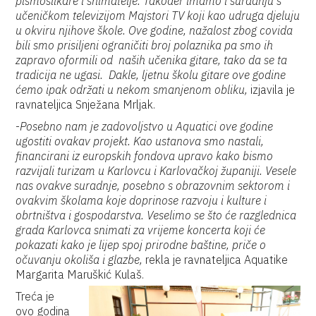
pismoslikare i snimatelje. Također imamo i suradnju s
učeničkom televizijom Majstori TV koji kao udruga djeluju
u okviru njihove škole. Ove godine, nažalost zbog covida
bili smo prisiljeni ograničiti broj polaznika pa smo ih
zapravo oformili od naših učenika gitare, tako da se ta
tradicija ne ugasi. Dakle, ljetnu školu gitare ove godine
ćemo ipak održati u nekom smanjenom obliku,
izjavila je
ravnateljica Snježana Mrljak.
-
Posebno nam je zadovoljstvo u Aquatici ove godine
ugostiti ovakav projekt. Kao ustanova smo nastali,
financirani iz europskih fondova upravo kako bismo
razvijali turizam u Karlovcu i Karlovačkoj županiji. Vesele
nas ovakve suradnje, posebno s obrazovnim sektorom i
ovakvim školama koje doprinose razvoju i kulture i
obrtništva i gospodarstva. Veselimo se što će razglednica
grada Karlovca snimati za vrijeme koncerta koji će
pokazati kako je lijep spoj prirodne baštine, priče o
očuvanju okoliša i glazbe,
rekla je ravnateljica Aquatike
Margarita Maruškić Kulaš.
Treća je
ovo godina