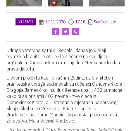
19.11.2020
17:18
Sunčica Laić
VIJESTI
Udruga veterana satnije "Rebels" danas je u Aleji
hrvatskih branitelja obilježila sjećanje na svu djecu
poginulu u Domovinskom ratu i ujedno Međunarodni dan
prava djeteta.
U ovom projektu kao i prijašnjih godina, uz branitelje i
braniteljske udruge sudjelovali su i učenici Osnovne škole
Dragojla Jarnević koji su duž šetnice upalili 402 lampiona
kako bi se prisjetili 402 nevine žrtve djece iz
Domovinskog rata, ali i stradanja mještana Saborskog,
Slunja, Škabrnje i Vukovara. Pridružili su im se i
gradonačelnik Damir Mandić i županijska pročelnica za
zdravstvo, Maja Vučinić Knežević.
-Već tradicionalno, Udruga veterana satnije „Rebels“ pali