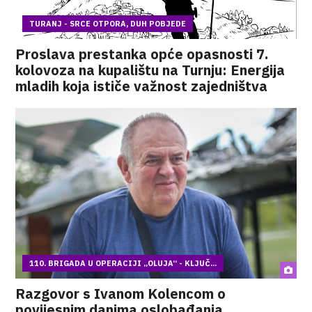
TURANJ - SRCE OTPORA, DUH POBJEDE
Proslava prestanka opće opasnosti 7.
kolovoza na kupalištu na Turnju: Energija
mladih koja ističe važnost zajedništva
110. BRIGADA U OPERACIJI „OLUJA“ - KLJUČ...
Razgovor s Ivanom Kolencom o
povijesnim danima oslobađanja