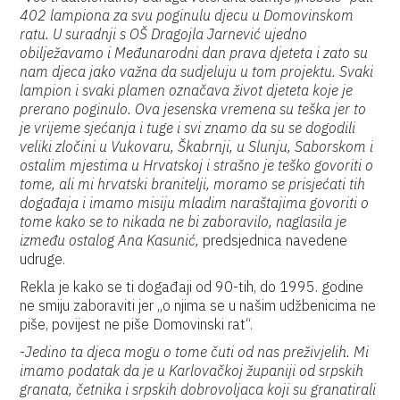
402 lampiona za svu poginulu djecu u Domovinskom
ratu. U suradnji s OŠ Dragojla Jarnević ujedno
obilježavamo i Međunarodni dan prava djeteta i zato su
nam djeca jako važna da sudjeluju u tom projektu. Svaki
lampion i svaki plamen označava život djeteta koje je
prerano poginulo. Ova jesenska vremena su teška jer to
je vrijeme sjećanja i tuge i svi znamo da su se dogodili
veliki zločini u Vukovaru, Škabrnji, u Slunju, Saborskom i
ostalim mjestima u Hrvatskoj i strašno je teško govoriti o
tome, ali mi hrvatski branitelji, moramo se prisjećati tih
događaja i imamo misiju mladim naraštajima govoriti o
tome kako se to nikada ne bi zaboravilo, naglasila je
između ostalog Ana Kasunić,
predsjednica navedene
udruge.
Rekla je kako se ti događaji od 90-tih, do 1995. godine
ne smiju zaboraviti jer „o njima se u našim udžbenicima ne
piše, povijest ne piše Domovinski rat“.
-
Jedino ta djeca mogu o tome čuti od nas preživjelih. Mi
imamo podatak da je u Karlovačkoj županiji od srpskih
granata, četnika i srpskih dobrovoljaca koji su granatirali