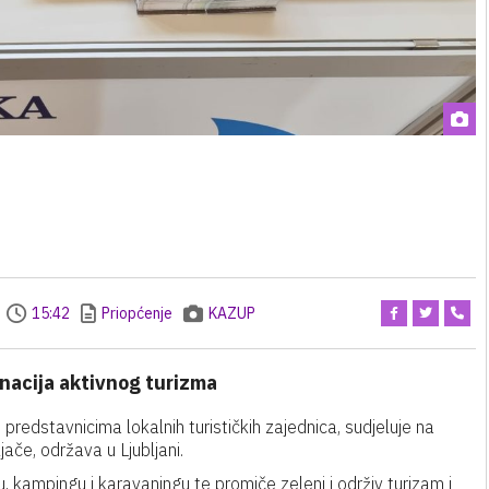
15:42
Priopćenje
KAZUP
nacija aktivnog turizma
predstavnicima lokalnih turističkih zajednica, sudjeluje na
ače, održava u Ljubljani.
 kampingu i karavaningu te promiče zeleni i održiv turizam i