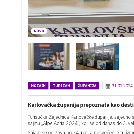
NOVO
31.01.2024
MOZAIK
TURIZAM
ŽUPANIJA
Karlovačka županija prepoznata kao desti
Turistička Zajednica Karlovačke županije, zajedno s 
sajmu „Alpe Adria 2024“, koji se od danas do 3. velj
Sajam se održava po 34. put, a posvećen je turizmu,