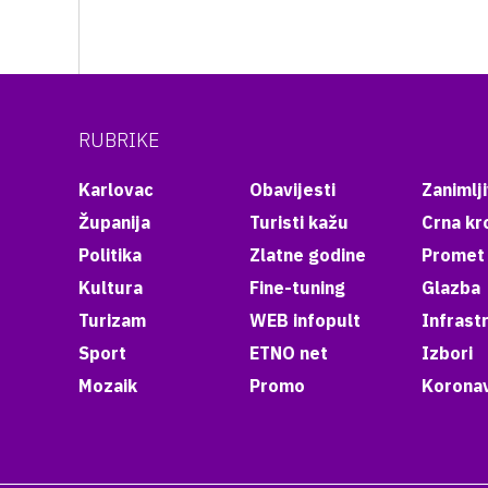
RUBRIKE
Karlovac
Obavijesti
Zanimlji
Županija
Turisti kažu
Crna kr
Politika
Zlatne godine
Promet
Kultura
Fine-tuning
Glazba
Turizam
WEB infopult
Infrast
Sport
ETNO net
Izbori
Mozaik
Promo
Koronav