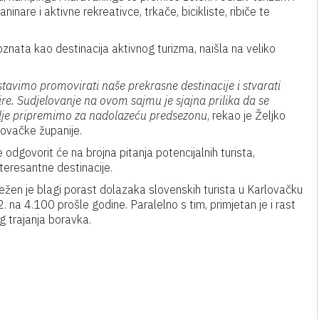
inare i aktivne rekreativce, trkače, bicikliste, ribiče te
znata kao destinacija aktivnog turizma, naišla na veliko
stavimo promovirati naše prekrasne destinacije i stvarati
šire. Sudjelovanje na ovom sajmu je sjajna prilika da se
olje pripremimo za nadolazeću predsezonu
, rekao je Željko
lovačke županije.
odgovorit će na brojna pitanja potencijalnih turista,
interesantne destinacije.
ežen je blagi
porast dolazaka slovenskih turista u Karlovačku
na 4.100 prošle godine. Paralelno s tim, primjetan je i rast
g trajanja boravka.