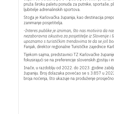
pruža široku paletu ponuda za putnike, sportaše, plan
ljubitelje adrenalinskih sportova.
Stoga je Karlovačka županija, kao destinacija prepo
zanimanje posjetitelja.
-
Interes publike je izniman, što nas motivira da na
nezaboravna iskustva za posjetitelje iz Slovenije i 
upoznamo s turističkim trendovima te da se još b
Fanjak, direktor regionalne Turističke zajednice Kar
Tijekom sajma, predstavnici TZ Karlovačke županije 
fokusirajući se na preferencije slovenskih gostiju i 
Inače, u razdoblju od 2022. do 2023. godine zabilj
županiju. Broj dolazaka povećao se s 3.857 u 2022. 
broja noćenja, što ukazuje na produženje prosječno