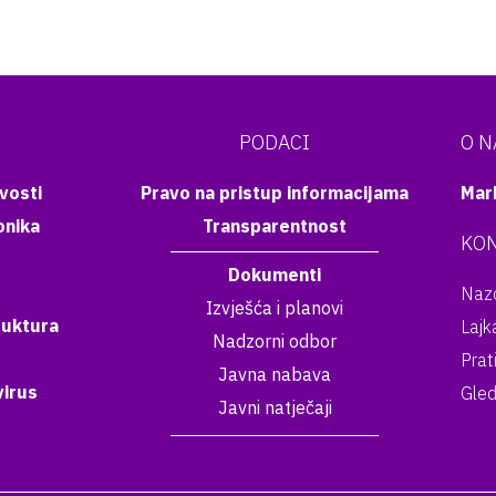
PODACI
O 
vosti
Pravo na pristup informacijama
Mar
onika
Transparentnost
KON
Dokumenti
Nazo
Izvješća i planovi
ruktura
Lajk
Nadzorni odbor
Prat
Javna nabava
irus
Gled
Javni natječaji