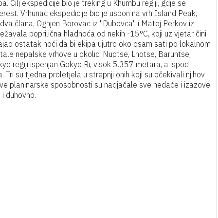
Cilj ekspedicije bio je treking u Khumbu regiji, gdje se
verest. Vrhunac ekspedicije bio je uspon na vrh Island Peak,
dva člana, Ognjen Borovac iz "Dubovca" i Matej Perkov iz
avala poprilična hladnoća od nekih -15°C, koji uz vjetar čini
trajao ostatak noći da bi ekipa ujutro oko osam sati po lokalnom
stale nepalske vrhove u okolici Nuptse, Lhotse, Baruntse,
o regiji ispenjan Gokyo Ri, visok 5.357 metara, a ispod
ri su tjedna proletjela u strepnji onih koji su očekivali njihov
hove planinarske sposobnosti su nadjačale sve nedaće i izazove.
 i duhovno.