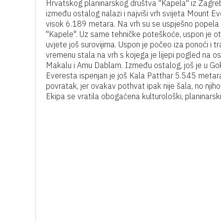
Hrvatskog planinarskog društva "Kapela" iz Zagreba. 
između ostalog nalazi i najviši vrh svijeta Mount E
visok 6.189 metara. Na vrh su se uspješno popela 
"Kapele". Uz same tehničke poteškoće, uspon je otež
uvjete još surovijima. Uspon je počeo iza ponoći i 
vremenu stala na vrh s kojega je lijepi pogled na o
Makalu i Amu Dablam. Između ostalog, još je u Goky
Everesta ispenjan je još Kala Patthar 5.545 metara. T
povratak, jer ovakav pothvat ipak nije šala, no nji
Ekipa se vratila obogaćena kulturološki, planinarski