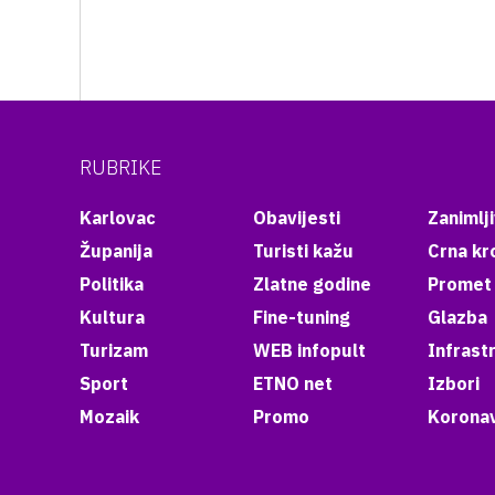
RUBRIKE
Karlovac
Obavijesti
Zanimlji
Županija
Turisti kažu
Crna kr
Politika
Zlatne godine
Promet
Kultura
Fine-tuning
Glazba
Turizam
WEB infopult
Infrast
Sport
ETNO net
Izbori
Mozaik
Promo
Koronav