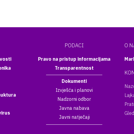
PODACI
O 
vosti
Pravo na pristup informacijama
Mar
onika
Transparentnost
KON
Dokumenti
Nazo
Izvješća i planovi
ruktura
Lajk
Nadzorni odbor
Prat
Javna nabava
irus
Gled
Javni natječaji