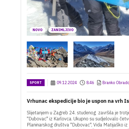
NOVO
ZANIMLJIVO
09.12.2024
8:46
Branko Obrado
SPORT
Vrhunac ekspedicije bio je uspon na vrh I
Slijetanjem u Zagreb 24. studenog završila je trotj
"Dubovac" iz Karlovca. Ukupno su sudjelovalo četv
Planinarskog društva "Dubovac", Vida Matijaško iz 