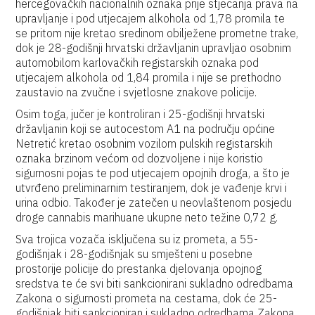
hercegovačkih nacionalnih oznaka prije stjecanja prava na
upravljanje i pod utjecajem alkohola od 1,78 promila te
se pritom nije kretao sredinom obilježene prometne trake,
dok je 28-godišnji hrvatski državljanin upravljao osobnim
automobilom karlovačkih registarskih oznaka pod
utjecajem alkohola od 1,84 promila i nije se prethodno
zaustavio na zvučne i svjetlosne znakove policije.
Osim toga, jučer je kontroliran i 25-godišnji hrvatski
državljanin koji se autocestom A1 na području općine
Netretić kretao osobnim vozilom pulskih registarskih
oznaka brzinom većom od dozvoljene i nije koristio
sigurnosni pojas te pod utjecajem opojnih droga, a što je
utvrđeno preliminarnim testiranjem, dok je vađenje krvi i
urina odbio. Također je zatečen u neovlaštenom posjedu
droge cannabis marihuane ukupne neto težine 0,72 g.
Sva trojica vozača isključena su iz prometa, a 55-
godišnjak i 28-godišnjak su smješteni u posebne
prostorije policije do prestanka djelovanja opojnog
sredstva te će svi biti sankcionirani sukladno odredbama
Zakona o sigurnosti prometa na cestama, dok će 25-
godišnjak biti sankcioniran i sukladno odredbama Zakona