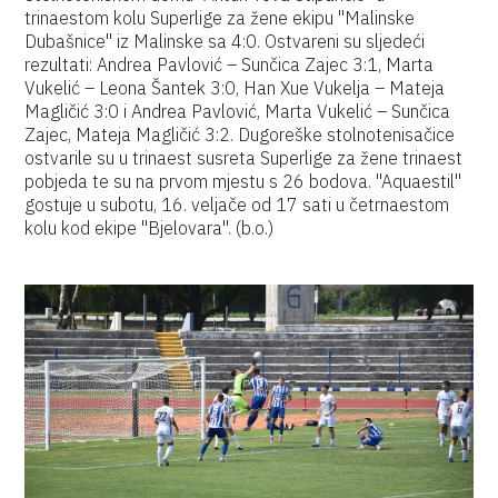
trinaestom kolu Superlige za žene ekipu "Malinske
Dubašnice" iz Malinske sa 4:0. Ostvareni su sljedeći
rezultati: Andrea Pavlović – Sunčica Zajec 3:1, Marta
Vukelić – Leona Šantek 3:0, Han Xue Vukelja – Mateja
Magličić 3:0 i Andrea Pavlović, Marta Vukelić – Sunčica
Zajec, Mateja Magličić 3:2. Dugoreške stolnotenisačice
ostvarile su u trinaest susreta Superlige za žene trinaest
pobjeda te su na prvom mjestu s 26 bodova. "Aquaestil"
gostuje u subotu, 16. veljače od 17 sati u četrnaestom
kolu kod ekipe "Bjelovara". (b.o.)