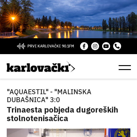
PRVI KARLOVAČKI 90.1FM
"AQUAESTIL" - "MALINSKA
DUBAŠNICA" 3:0
Trinaesta pobjeda dugoreških
stolnotenisačica