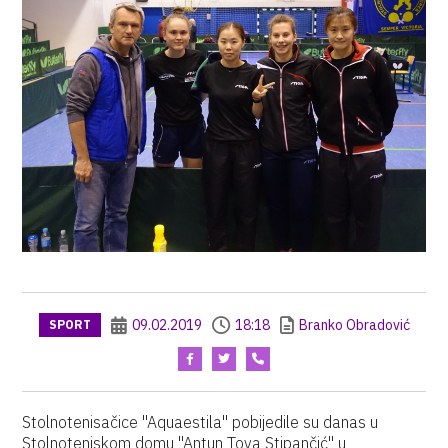
09.02.2019
18:18
Branko Obradović
SPORT
Stolnotenisačice "Aquaestila" pobijedile su danas u
Stolnoteniskom domu "Antun Tova Stipančić" u