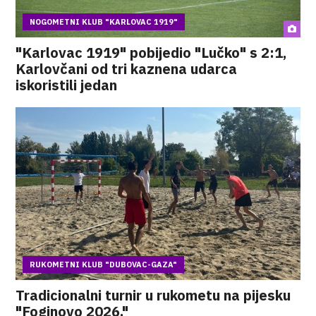
NOGOMETNI KLUB "KARLOVAC 1919"
"Karlovac 1919" pobijedio "Lučko" s 2:1,
Karlovčani od tri kaznena udarca
iskoristili jedan
RUKOMETNI KLUB "DUBOVAC-GAZA"
Tradicionalni turnir u rukometu na pijesku
"Foginovo 2026."