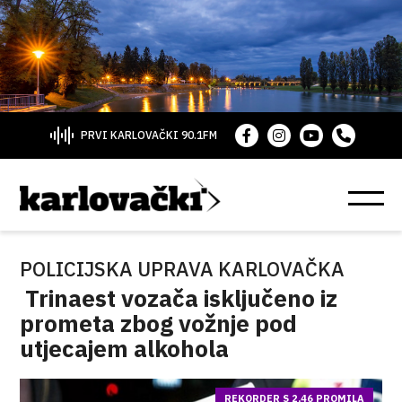
PRVI KARLOVAČKI 90.1FM
POLICIJSKA UPRAVA KARLOVAČKA
Trinaest vozača isključeno iz
prometa zbog vožnje pod
utjecajem alkohola
REKORDER S 2,46 PROMILA