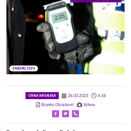
ZANIMLJIVO
26.03.2023
6:34
CRNA KRONIKA
Branko Obradović
Arhiva