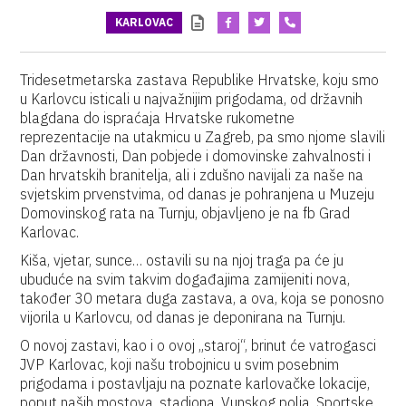
KARLOVAC
Tridesetmetarska zastava Republike Hrvatske, koju smo
u Karlovcu isticali u najvažnijim prigodama, od državnih
blagdana do ispraćaja Hrvatske rukometne
reprezentacije na utakmicu u Zagreb, pa smo njome slavili
Dan državnosti, Dan pobjede i domovinske zahvalnosti i
Dan hrvatskih branitelja, ali i zdušno navijali za naše na
svjetskim prvenstvima, od danas je pohranjena u Muzeju
Domovinskog rata na Turnju, objavljeno je na fb Grad
Karlovac.
Kiša, vjetar, sunce… ostavili su na njoj traga pa će ju
ubuduće na svim takvim događajima zamijeniti nova,
također 30 metara duga zastava, a ova, koja se ponosno
vijorila u Karlovcu, od danas je deponirana na Turnju.
O novoj zastavi, kao i o ovoj „staroj“, brinut će vatrogasci
JVP Karlovac, koji našu trobojnicu u svim posebnim
prigodama i postavljaju na poznate karlovačke lokacije,
poput naših mostova, stadiona, Vunskog polja, Sportske