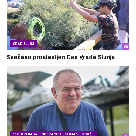
GRAD SLUNJ
Svečano proslavljen Dan grada Slunja
110. BRIGADA U OPERACIJI „OLUJA“ - KLJUČ...