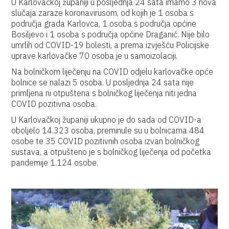
U Karlovačkoj županiji u posljednja 24 sata imamo 3 nova
slučaja zaraze koronavirusom, od kojih je 1 osoba s
područja grada Karlovca, 1 osoba s područja općine
Bosiljevo i 1 osoba s područja općine Draganić. Nije bilo
umrlih od COVID-19 bolesti, a prema izvješću Policijske
uprave karlovačke 70 osoba je u samoizolaciji.
Na bolničkom liječenju na COVID odjelu karlovačke opće
bolnice se nalazi 5 osoba. U posljednja 24 sata nije
primljena ni otpuštena s bolničkog liječenja niti jedna
COVID pozitivna osoba.
U Karlovačkoj županiji ukupno je do sada od COVID-a
oboljelo 14.323 osoba, preminule su u bolnicama 484
osobe te 35 COVID pozitivnih osoba izvan bolničkog
sustava, a otpušteno je s bolničkog liječenja od početka
pandemije 1.124 osobe.