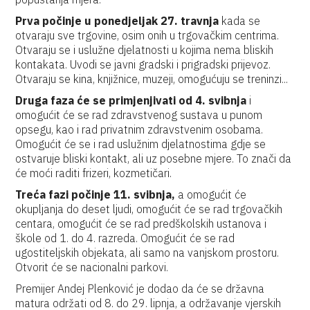
Prva počinje u ponedjeljak 27. travnja
kada se
otvaraju sve trgovine, osim onih u trgovačkim centrima.
Otvaraju se i uslužne djelatnosti u kojima nema bliskih
kontakata. Uvodi se javni gradski i prigradski prijevoz.
Otvaraju se kina, knjižnice, muzeji, omogućuju se treninzi...
Druga faza će se primjenjivati od 4. svibnja
i
omogućit će se rad zdravstvenog sustava u punom
opsegu, kao i rad privatnim zdravstvenim osobama.
Omogućit će se i rad uslužnim djelatnostima gdje se
ostvaruje bliski kontakt, ali uz posebne mjere. To znači da
će moći raditi frizeri, kozmetičari.
Treća fazi počinje 11. svibnja,
a omogućit će
okupljanja do deset ljudi, omogućit će se rad trgovačkih
centara, omogućit će se rad predškolskih ustanova i
škole od 1. do 4. razreda. Omogućit će se rad
ugostiteljskih objekata, ali samo na vanjskom prostoru.
Otvorit će se nacionalni parkovi.
Premijer Andej Plenković je dodao da će se državna
matura održati od 8. do 29. lipnja, a održavanje vjerskih