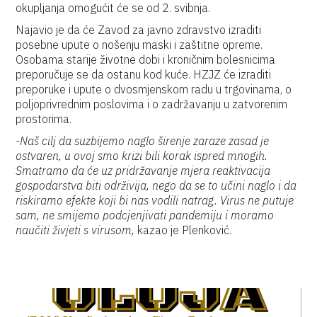
okupljanja omogućit će se od 2. svibnja.
Najavio je da će Zavod za javno zdravstvo izraditi
posebne upute o nošenju maski i zaštitne opreme.
Osobama starije životne dobi i kroničnim bolesnicima
preporučuje se da ostanu kod kuće. HZJZ će izraditi
preporuke i upute o dvosmjenskom radu u trgovinama, o
poljoprivrednim poslovima i o zadržavanju u zatvorenim
prostorima.
-Naš cilj da suzbijemo naglo širenje zaraze zasad je
ostvaren, u ovoj smo krizi bili korak ispred mnogih.
Smatramo da će uz pridržavanje mjera reaktivacija
gospodarstva biti održivija, nego da se to učini naglo i da
riskiramo efekte koji bi nas vodili natrag.
Virus ne putuje
sam, ne smijemo podcjenjivati pandemiju i moramo
naučiti živjeti s virusom,
kazao je Plenković.