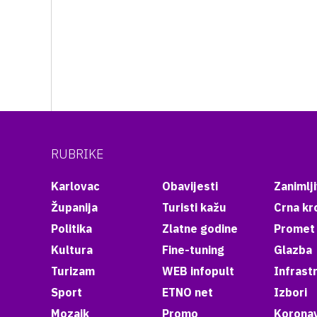
RUBRIKE
Karlovac
Obavijesti
Zanimlji
Županija
Turisti kažu
Crna kr
Politika
Zlatne godine
Promet
Kultura
Fine-tuning
Glazba
Turizam
WEB infopult
Infrast
Sport
ETNO net
Izbori
Mozaik
Promo
Koronav