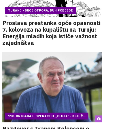
TURANJ - SRCE OTPORA, DUH POBJEDE
Proslava prestanka opće opasnosti
7. kolovoza na kupalištu na Turnju:
Energija mladih koja ističe važnost
zajedništva
110. BRIGADA U OPERACIJI „OLUJA“ - KLJUČ...
Razgovor s Ivanom Kolencom o