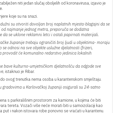
bilježen niti jedan slučaj oboljelih od koronavirusa, izjavio je
e.
jere koje su na snazi.
dužni su otvoriti dovoljan broj naplatnih mjesta-blagajni da se
ti od najmanje jednog metra, preporuča se dodatna
 da se uklone reklamni letci i ostali papirnati materijali.
vačke županije trebaju ograničiti broj ljudi u objektima- moraju
se odnosi na sve objekte uslužne djelatnosti (frizeri,
 provodit će komunalno redarstvo jedinica lokalnih
 se bave kulturno-umjetničkom djelatnošću da odgode sve
ve
, istaknuo je Ribar.
je do ovog trenutka nema osoba u karantenskom smještaju.
 u gradovima u Karlovačkoj županiji osigurali su 24-satno
na s parkirališnim prostorom za kamione, u kojima će biti
ara tereta. Vozači više neće morati biti u samoizolaciji kao
na put i nakon istovara robe ponovno se vraćati u karantenu.