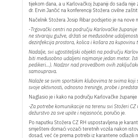
tijekom dana, a u Karlovačkoj županiji do sada nije za
dr. Ervin Jančić na konferenciji Stožera civilne zaštit
Načelnik Stožera Josip Ribar podsjetio je na nove m
-
Trgovački centri na području Karlovačke županije 
ne stvaraju gužve, držati se međusobne udaljenos
dezinfekcija prostora, kolica i košara za kupovinu te
Nadalje, svi ugostiteljski objekti na području Karlo
biti međusobno udaljeni najmanje jedan metar. Isto 
pedikeri…). Nadzor nad provedbom ovih zaključaka
samouprava.
Nalaže se svim sportskim klubovima te svima koji
svoje aktivnosti, odnosno treninge, probe i predsta
Naglasio je i kako na području Karlovačke župani
-Za potrebe komunikacije na terenu svi Stožeri CZ
dežurstvo za sve upite i nejasnoće,
poručio je.
Po naputku Stožera CZ RH uspostavljena je karante
smješteni domaći vozači teretnih vozila nakon istov
dosad, već će prema potrebi iz karantene odlazili 