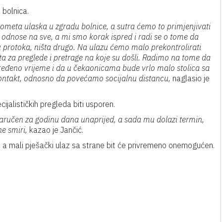
 bolnica.
ometa ulaska u zgradu bolnice, a sutra ćemo to primjenjivati
 odnose na sve, a mi smo korak ispred i radi se o tome da
 protoka, ništa drugo. Na ulazu ćemo malo prekontrolirati
sta za preglede i pretrage na koje su došli. Radimo na tome da
određeno vrijeme i da u čekaonicama bude vrlo malo stolica sa
ntakt, odnosno da povećamo socijalnu distancu,
naglasio je
ijalističkih pregleda biti usporen.
je naručen za godinu dana unaprijed, a sada mu dolazi termin,
e smiri,
kazao je Jančić.
en, a mali pješački ulaz sa strane bit će privremeno onemogućen.