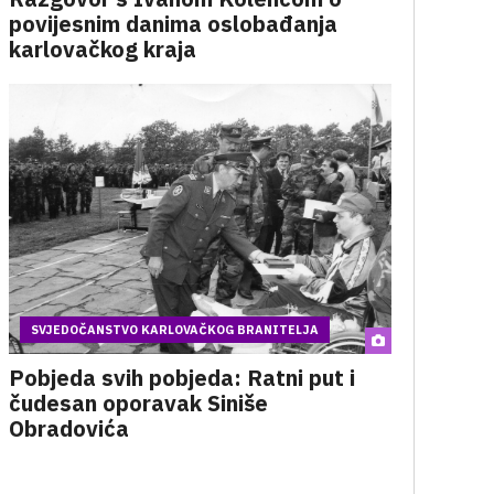
povijesnim danima oslobađanja
karlovačkog kraja
SVJEDOČANSTVO KARLOVAČKOG BRANITELJA
Pobjeda svih pobjeda: Ratni put i
čudesan oporavak Siniše
Obradovića