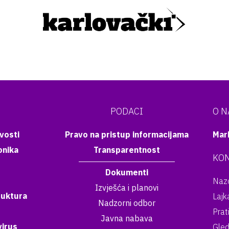
PODACI
O 
vosti
Pravo na pristup informacijama
Mar
onika
Transparentnost
KON
Dokumenti
Nazo
Izvješća i planovi
ruktura
Lajk
Nadzorni odbor
Prat
Javna nabava
irus
Gled