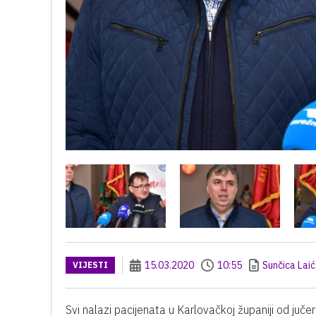
15.03.2020
10:55
Sunčica Laić
VIJESTI
Svi nalazi pacijenata u Karlovačkoj županiji od juče