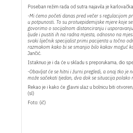
Poseban režim rada od sutra najavila je karlovačka
-Mi ćemo početi danas pred večer s regulacijom pr
u potpunosti. To su protuepidemijske mjere koje se
govorimo o socijalnom distanciranju i usporavanju
ljude i pustiti ih na radna mjesta, odnosno na mje
svaki liječnik specijalist primi pacijenta u točno 
razmakom kako bi se smanjio bilo kakav moguć ko
Jančić.
Istaknuo je i da će u skladu s preporukama, dio spec
-
Obavljat će se hitni i žurni pregledi, a onaj tko 
može sačekati tjedan, dva dok se situacija polako n
Rekao je i kako će glavni ulaz u bolnicu biti otvor
(sl)
Foto: (ič)