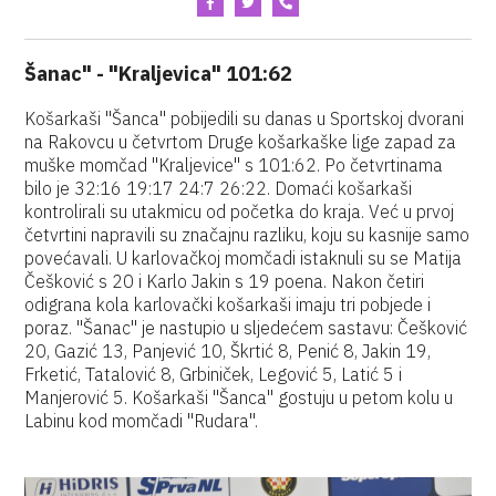
Šanac" - "Kraljevica" 101:62
Košarkaši "Šanca" pobijedili su danas u Sportskoj dvorani
na Rakovcu u četvrtom Druge košarkaške lige zapad za
muške momčad "Kraljevice" s 101:62. Po četvrtinama
bilo je 32:16 19:17 24:7 26:22. Domaći košarkaši
kontrolirali su utakmicu od početka do kraja. Već u prvoj
četvrtini napravili su značajnu razliku, koju su kasnije samo
povećavali. U karlovačkoj momčadi istaknuli su se Matija
Češković s 20 i Karlo Jakin s 19 poena. Nakon četiri
odigrana kola karlovački košarkaši imaju tri pobjede i
poraz. "Šanac" je nastupio u sljedećem sastavu: Češković
20, Gazić 13, Panjević 10, Škrtić 8, Penić 8, Jakin 19,
Frketić, Tatalović 8, Grbiniček, Legović 5, Latić 5 i
Manjerović 5. Košarkaši "Šanca" gostuju u petom kolu u
Labinu kod momčadi "Rudara".