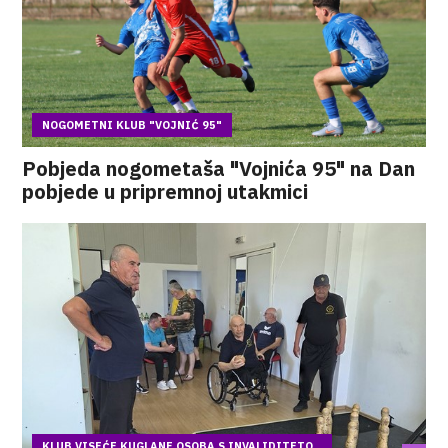
NOGOMETNI KLUB "VOJNIĆ 95"
Pobjeda nogometaša "Vojnića 95" na Dan
pobjede u pripremnoj utakmici
KLUB VISEĆE KUGLANE OSOBA S INVALIDITETO...