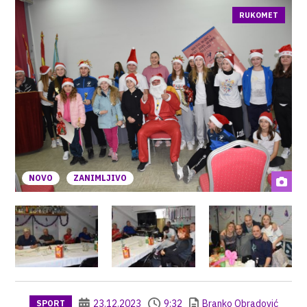
RUKOMET
NOVO
ZANIMLJIVO
23.12.2023
9:32
Branko Obradović
SPORT