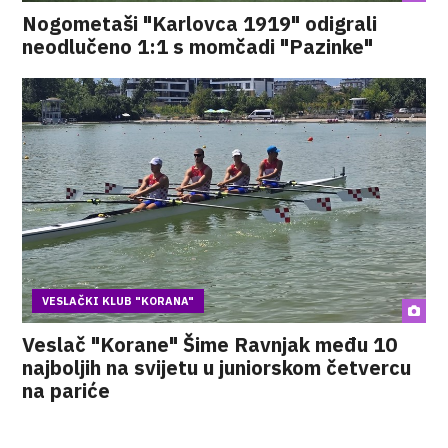
Nogometaši "Karlovca 1919" odigrali
neodlučeno 1:1 s momčadi "Pazinke"
VESLAČKI KLUB "KORANA"
Veslač "Korane" Šime Ravnjak među 10
najboljih na svijetu u juniorskom četvercu
na pariće