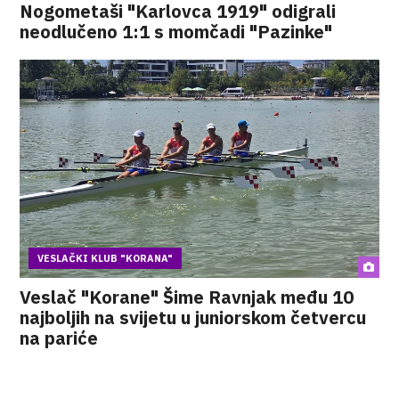
Nogometaši "Karlovca 1919" odigrali
neodlučeno 1:1 s momčadi "Pazinke"
VESLAČKI KLUB "KORANA"
Veslač "Korane" Šime Ravnjak među 10
najboljih na svijetu u juniorskom četvercu
na pariće