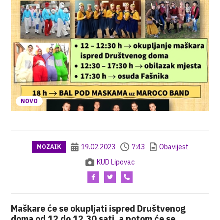
NOVO
19.02.2023
7:43
Obavijest
MOZAIK
KUD Lipovac
Maškare će se okupljati ispred Društvenog
doma od 12 do 12.30 sati, a potom će se