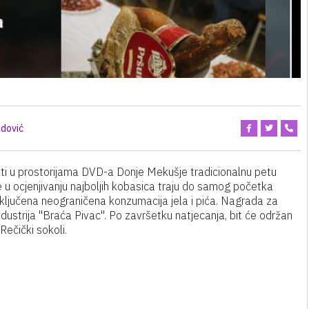
dović
ti u prostorijama DVD-a Donje Mekušje tradicionalnu petu
 u ocjenjivanju najboljih kobasica traju do samog početka
 uključena neograničena konzumacija jela i pića. Nagrada za
dustrija "Braća Pivac". Po završetku natjecanja, bit će održan
ečički sokoli.