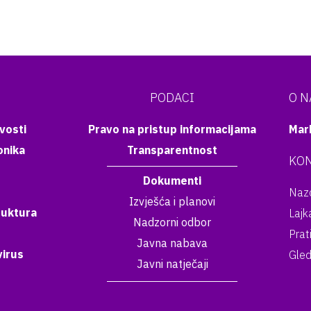
PODACI
O 
vosti
Pravo na pristup informacijama
Mar
onika
Transparentnost
KON
Dokumenti
Nazo
Izvješća i planovi
ruktura
Lajk
Nadzorni odbor
Prat
Javna nabava
irus
Gled
Javni natječaji