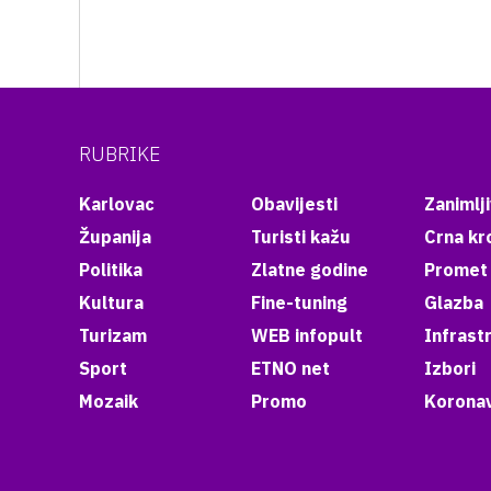
RUBRIKE
Karlovac
Obavijesti
Zanimlji
Županija
Turisti kažu
Crna kr
Politika
Zlatne godine
Promet
Kultura
Fine-tuning
Glazba
Turizam
WEB infopult
Infrast
Sport
ETNO net
Izbori
Mozaik
Promo
Koronav