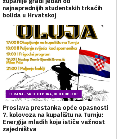
županije gradi jedan od
najnaprednijih studentskih trkaćih
bolida u Hrvatskoj
TURANJ - SRCE OTPORA, DUH POBJEDE
Proslava prestanka opće opasnosti
7. kolovoza na kupalištu na Turnju:
Energija mladih koja ističe važnost
zajedništva