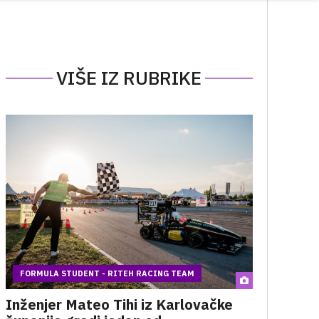
VIŠE IZ RUBRIKE
FORMULA STUDENT - RITEH RACING TEAM
Inženjer Mateo Tihi iz Karlovačke