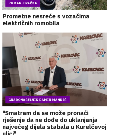
PU KARLOVAČKA
Prometne nesreće s vozačima
električnih romobila
GRADONAČELNIK DAMIR MANDIĆ
"Smatram da se može pronaći
rješenje da ne dođe do uklanjanja
najvećeg dijela stabala u Kurelčevoj
ulici"