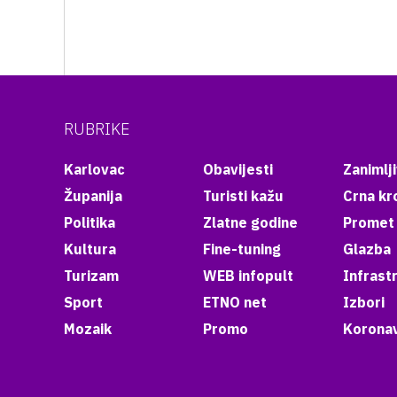
RUBRIKE
Karlovac
Obavijesti
Zanimlji
Županija
Turisti kažu
Crna kr
Politika
Zlatne godine
Promet
Kultura
Fine-tuning
Glazba
Turizam
WEB infopult
Infrast
Sport
ETNO net
Izbori
Mozaik
Promo
Koronav