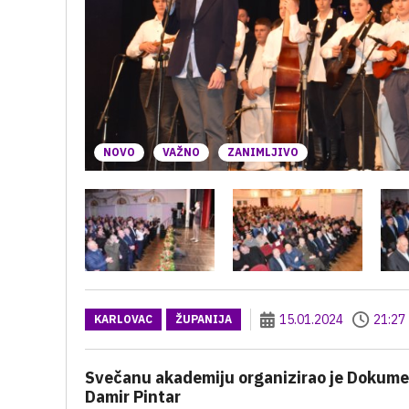
NOVO
VAŽNO
ZANIMLJIVO
15.01.2024
21:27
KARLOVAC
ŽUPANIJA
Svečanu akademiju organizirao je Dokumen
Damir Pintar