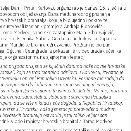
elja Damir Pintar Karlovac organizirao je danas, 15. siječnja u
 povodom obilježavanja Dana međunarodnog priznanja
o hrvatskih branitelja, koje je bilo ujedno i pokrovitelj,
risustvovali izaslanik premijera Andreja Plenkovića
lja Tomo Medved, saborske zastupnice Maja Grba Bujević,
lanica predsjednika Sabora Gordana Jandrokovića, županica
mir Mandić te brojni drugi uzvanici. Program je bio pun
nja, Ogulina i Cetingrada, a prikazan je i video uradak učenika
je organizatorima na sjajnoj manifestaciji.
rsna prigoda prisjetiti se ključnih datuma naše novije hrvatske
Hrvatske", koja se tradicionalno održava u Karlovcu, izvrstan je
o stvaranju i obrani Republike Hrvatske. Posebno me raduje da
o je preporuka da i ubuduće moramo svi ulagati energiju,
ljivi mladim generacijama tu istinu i te detalje. Naime, moramo
ije darovana, samostalna, slobodna i suverena Republika
erujem, da se više nikada neće dogoditi u Republici Hrvatskoj.
 i suverenu Hrvatsku, naša generacija predvođena mudrim
vatskih branitelja ostvarila je taj toliko željeni san
dnik Vlade i ministar hrvatskih branitelja Tomo Medved.
onici u programu, svi uzvanici i posjetitelji pjevali su pjesmu