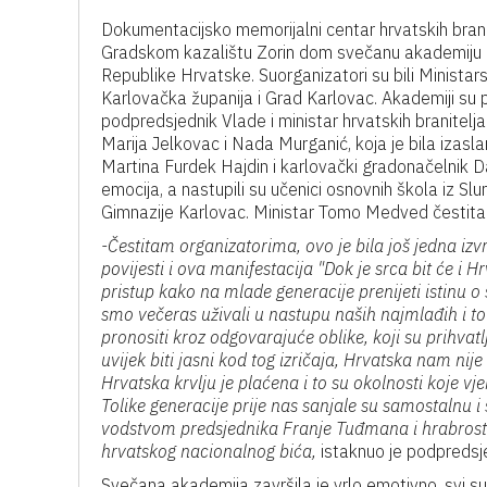
Dokumentacijsko memorijalni centar hrvatskih branit
Gradskom kazalištu Zorin dom svečanu akademiju
Republike Hrvatske. Suorganizatori su bili Ministarstv
Karlovačka županija i Grad Karlovac. Akademiji su p
podpredsjednik Vlade i ministar hrvatskih branite
Marija Jelkovac i Nada Murganić, koja je bila izas
Martina Furdek Hajdin i karlovački gradonačelnik Da
emocija, a nastupili su učenici osnovnih škola iz Slu
Gimnazije Karlovac. Ministar Tomo Medved čestitao 
-Čestitam organizatorima, ovo je bila još jedna izv
povijesti i ova manifestacija "Dok je srca bit će i 
pristup kako na mlade generacije prenijeti istinu 
smo večeras uživali u nastupu naših najmlađih i t
pronositi kroz odgovarajuće oblike, koji su prihvat
uvijek biti jasni kod tog izričaja, Hrvatska nam n
Hrvatska krvlju je plaćena i to su okolnosti koje vj
Tolike generacije prije nas sanjale su samostalnu
vodstvom predsjednika Franje Tuđmana i hrabrosti hr
hrvatskog nacionalnog bića,
istaknuo je podpredsje
Svečana akademija završila je vrlo emotivno, svi sudi