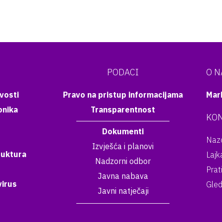
PODACI
O 
vosti
Pravo na pristup informacijama
Mar
onika
Transparentnost
KON
Dokumenti
Nazo
Izvješća i planovi
ruktura
Lajk
Nadzorni odbor
Prat
Javna nabava
irus
Gled
Javni natječaji