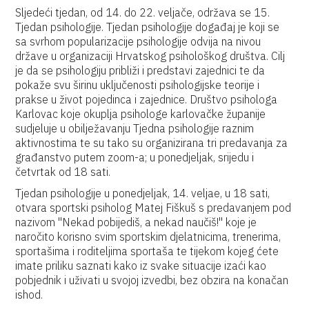
Sljedeći tjedan, od 14. do 22. veljače, održava se 15.
Tjedan psihologije. Tjedan psihologije događaj je koji se
sa svrhom popularizacije psihologije odvija na nivou
države u organizaciji Hrvatskog psihološkog društva. Cilj
je da se psihologiju približi i predstavi zajednici te da
pokaže svu širinu uključenosti psihologijske teorije i
prakse u život pojedinca i zajednice. Društvo psihologa
Karlovac koje okuplja psihologe karlovačke županije
sudjeluje u obilježavanju Tjedna psihologije raznim
aktivnostima te su tako su organizirana tri predavanja za
građanstvo putem zoom-a; u ponedjeljak, srijedu i
četvrtak od 18 sati.
Tjedan psihologije u ponedjeljak, 14. veljae, u 18 sati,
otvara sportski psiholog Matej Fiškuš s predavanjem pod
nazivom "Nekad pobijediš, a nekad naučiš!" koje je
naročito korisno svim sportskim djelatnicima, trenerima,
sportašima i roditeljima sportaša te tijekom kojeg ćete
imate priliku saznati kako iz svake situacije izaći kao
pobjednik i uživati u svojoj izvedbi, bez obzira na konačan
ishod.