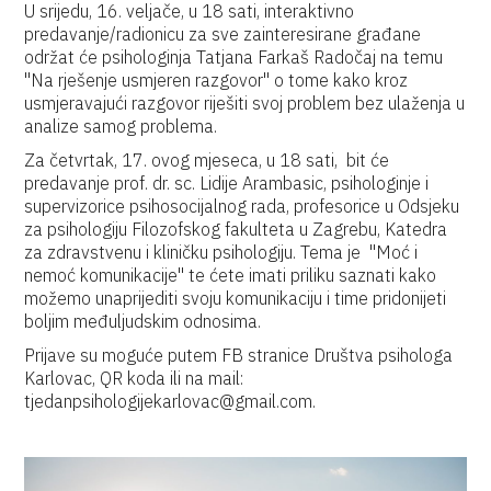
U srijedu, 16. veljače, u 18 sati, interaktivno
predavanje/radionicu za sve zainteresirane građane
održat će psihologinja Tatjana Farkaš Radočaj na temu
"Na rješenje usmjeren razgovor" o tome kako kroz
usmjeravajući razgovor riješiti svoj problem bez ulaženja u
analize samog problema.
Za četvrtak, 17. ovog mjeseca, u 18 sati, bit će
predavanje prof. dr. sc. Lidije Arambasic, psihologinje i
supervizorice psihosocijalnog rada, profesorice u Odsjeku
za psihologiju Filozofskog fakulteta u Zagrebu, Katedra
za zdravstvenu i kliničku psihologiju. Tema je "Moć i
nemoć komunikacije" te ćete imati priliku saznati kako
možemo unaprijediti svoju komunikaciju i time pridonijeti
boljim međuljudskim odnosima.
Prijave su moguće putem FB stranice Društva psihologa
Karlovac, QR koda ili na mail:
tjedanpsihologijekarlovac@gmail.com.