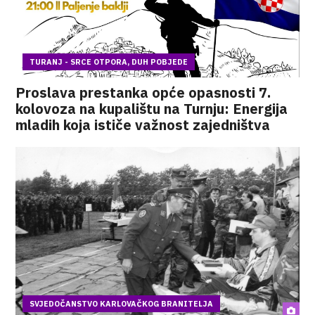
TURANJ - SRCE OTPORA, DUH POBJEDE
Proslava prestanka opće opasnosti 7.
kolovoza na kupalištu na Turnju: Energija
mladih koja ističe važnost zajedništva
SVJEDOČANSTVO KARLOVAČKOG BRANITELJA