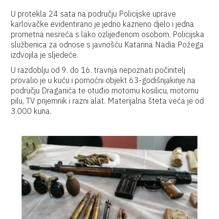
U protekla 24 sata na području Policijske uprave
karlovačke evidentirano je jedno kazneno djelo i jedna
prometna nesreća s lako ozlijeđenom osobom. Policijska
službenica za odnose s javnošću Katarina Nadia Požega
izdvojila je sljedeće.
U razdoblju od 9. do 16. travnja nepoznati počinitelj
provalio je u kuću i pomoćni objekt 63-godišnjakinje na
području Draganića te otuđio motornu kosilicu, motornu
pilu, TV prijemnik i razni alat. Materijalna šteta veća je od
3.000 kuna.