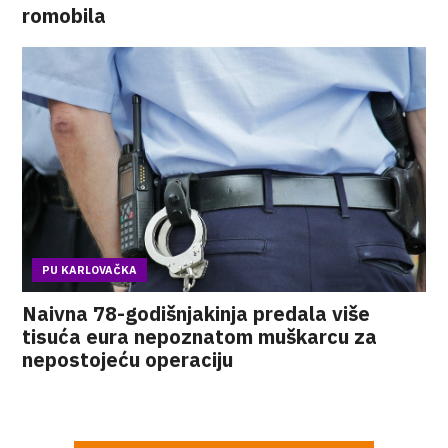
romobila
PU KARLOVAČKA
Naivna 78-godišnjakinja predala više
tisuća eura nepoznatom muškarcu za
nepostojeću operaciju