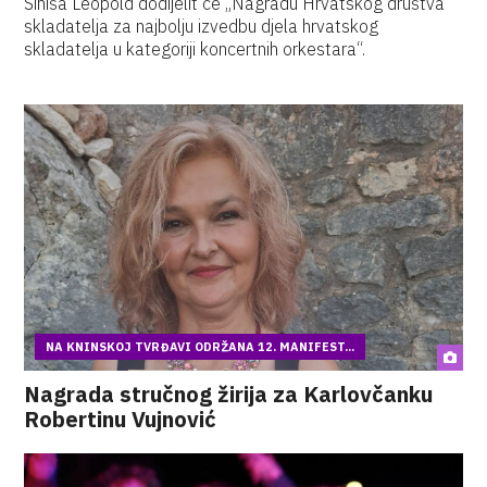
Siniša Leopold dodijelit će „Nagradu Hrvatskog društva
skladatelja za najbolju izvedbu djela hrvatskog
skladatelja u kategoriji koncertnih orkestara“.
NA KNINSKOJ TVRĐAVI ODRŽANA 12. MANIFEST...
Nagrada stručnog žirija za Karlovčanku
Robertinu Vujnović