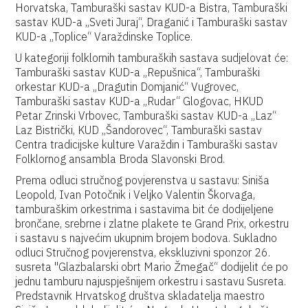
Horvatska, Tamburaški sastav KUD-a Bistra, Tamburaški
sastav KUD-a „Sveti Juraj“, Draganić i Tamburaški sastav
KUD-a „Toplice“ Varaždinske Toplice.
U kategoriji folklornih tamburaških sastava sudjelovat će:
Tamburaški sastav KUD-a „Repušnica“, Tamburaški
orkestar KUD-a „Dragutin Domjanić“ Vugrovec,
Tamburaški sastav KUD-a „Rudar“ Glogovac, HKUD
Petar Zrinski Vrbovec, Tamburaški sastav KUD-a „Laz“
Laz Bistrički, KUD „Šandorovec“, Tamburaški sastav
Centra tradicijske kulture Varaždin i Tamburaški sastav
Folklornog ansambla Broda Slavonski Brod.
Prema odluci stručnog povjerenstva u sastavu: Siniša
Leopold, Ivan Potočnik i Veljko Valentin Škorvaga,
tamburaškim orkestrima i sastavima bit će dodijeljene
brončane, srebrne i zlatne plakete te Grand Prix, orkestru
i sastavu s najvećim ukupnim brojem bodova. Sukladno
odluci Stručnog povjerenstva, ekskluzivni sponzor 26.
susreta ''Glazbalarski obrt Mario Žmegač“ dodijelit će po
jednu tamburu najuspješnijem orkestru i sastavu Susreta.
Predstavnik Hrvatskog društva skladatelja maestro