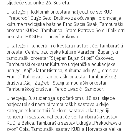
sljedeće sudionike 26. Susreta.
U kategoriji folklornih orkestara natjecat će se: KUD
„Preporod“ Dugo Selo, Društvo za očuvanje i promicanje
kulturne tradicijske baštine Etno Siscia Sisak, Tamburaški
orkestar KUD-a „Tamburica“ Staro Petrovo Selo i Folklorni
orkestar HKGD-a „Dunav“ Vukovar.
U kategoriji koncertnih orkestara nastupit će: Tamburaški
orkestar Centra tradicijske kulture Varaždin, Županijski
tamburaški orkestar “Stjepan Bujan-Stipić” Čakovec,
Tamburaški orkestar Kulturno umjetničke edukacijske
udruge „Kaj“ Zlatar Bistrica, Kulturna udruga „Tomislav
Franjić“ Kalinovac, Tamburaški orkestar Tamburaškog
društva „Gaj“ Zagreb i Stariji tamburaški orkestar
Tamburaškog društva „Ferdo Livadić“ Samobor.
U nedjelju, 3. studenoga s početkom u 18 sati slijede
natjecateljski nastupi tamburaških sastava u dvije
kategorije: koncertni i folklorni sastavi. U kategoriji
koncertnih sastava natjecat će se: Tamburaški sastav
KUD-a Belica, Tamburaški sastav Udruge „Prekodravski
zvon“ Gola, Tamburaški sastav KUD-a Horvatska Velika