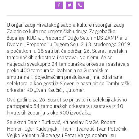
U organizaciji Hrvatskog sabora kulture i suorganizaciji
Zajednice kulturno umjetničkih udruga Zagrebačke
županije, KUD-a „Preporod“ Dugo Selo i HDS ZAMP-a, u
Dvorani „Preporod“ u Dugom Selu 2. i 3. studenoga 2019.
s početkom u 18 sati bit će održan 26. Susret hrvatskih
tamburaških orkestara i sastava. Na njemu će se
natjecati sveukupno 24 tamburaška orkestra i sastava s
preko 400 tamburaša, izabranih na županijskim
smotrama ili pojedinačnim preslušavanjima, od strane
selektora, a kao gosti iz Slovenije nastupit će Tamburaški
orkestar KD „Ivan Kaučič“, Ljutomer.
Ove godine za 26. Susret se prijavilo i u selekciji aktivno
participiralo 54 tamburaških orkestara i sastava iz 10
hrvatskih županija s oko 900 izvođača.
Selektori Damir Butković, Krunoslav Dražić, Robert
Homen, Igor Kudeljnjak, Tihomir Ivanetić, Ivan Potočnik,
Veljko Valentin Škorvaga i Petar Varga odabrali su