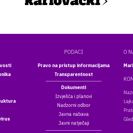
PODACI
O 
vosti
Pravo na pristup informacijama
Mar
onika
Transparentnost
KON
Dokumenti
Nazo
Izvješća i planovi
ruktura
Lajk
Nadzorni odbor
Prat
Javna nabava
irus
Gled
Javni natječaji