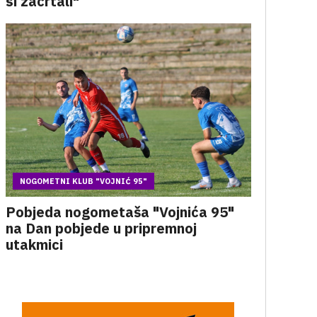
si zacrtali"
NOGOMETNI KLUB "VOJNIĆ 95"
Pobjeda nogometaša "Vojnića 95"
na Dan pobjede u pripremnoj
utakmici