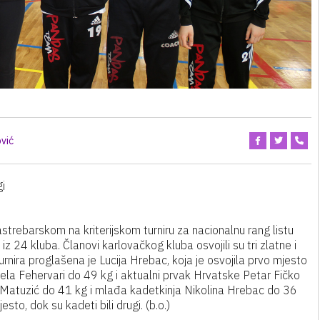
vić
gi
trebarskom na kriterijskom turniru za nacionalnu rang listu
z 24 kluba. Članovi karlovačkog kluba osvojili su tri zlatne i
rnira proglašena je Lucija Hrebac, koja je osvojila prvo mjesto
ijela Fehervari do 49 kg i aktualni prvak Hrvatske Petar Fičko
o Matuzić do 41 kg i mlađa kadetkinja Nikolina Hrebac do 36
to, dok su kadeti bili drugi. (b.o.)