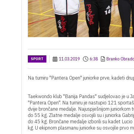
11.03.2019
6:38
Branko Obrado
SPORT
Na turniru "Pantera Open" juniorke prve, kadeti dru
Taekwondo klub "Banija Pandas" sudjelovao je u Jas
"Pantera Open". Na turniru je nastupio 121 sportaš i
dvije brončane medalje. Najuspješnijom juniorkom tu
do 55 kg. Zlatne medalje osvojili su i juniorka Gabr
do 45 kg. Brončane medalje izborili su kadet Luci
kg. U ekipnom plasmanu juniorke su osvojile prvo mjes