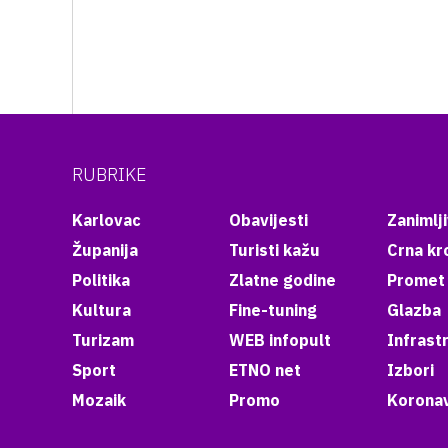
RUBRIKE
Karlovac
Obavijesti
Zanimlji
Županija
Turisti kažu
Crna kr
Politika
Zlatne godine
Promet
Kultura
Fine-tuning
Glazba
Turizam
WEB infopult
Infrast
Sport
ETNO net
Izbori
Mozaik
Promo
Koronav