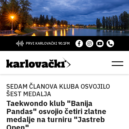
PRVI KARLOVAČKI 90.1FM
SEDAM ČLANOVA KLUBA OSVOJILO
ŠEST MEDALJA
Taekwondo klub "Banija
Pandas" osvojio četiri zlatne
medalje na turniru "Jastreb
Open"