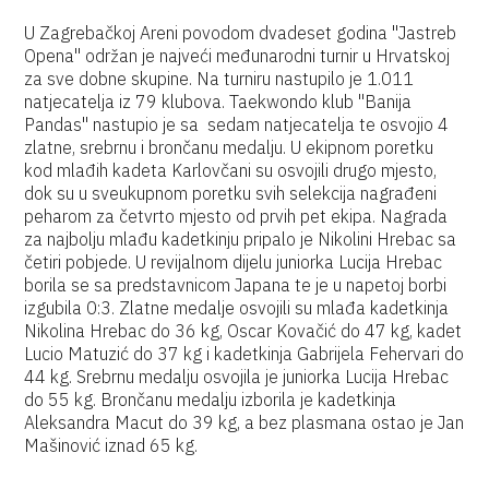
U Zagrebačkoj Areni povodom dvadeset godina "Jastreb
Opena" održan je najveći međunarodni turnir u Hrvatskoj
za sve dobne skupine. Na turniru nastupilo je 1.011
natjecatelja iz 79 klubova. Taekwondo klub "Banija
Pandas" nastupio je sa sedam natjecatelja te osvojio 4
zlatne, srebrnu i brončanu medalju. U ekipnom poretku
kod mlađih kadeta Karlovčani su osvojili drugo mjesto,
dok su u sveukupnom poretku svih selekcija nagrađeni
peharom za četvrto mjesto od prvih pet ekipa. Nagrada
za najbolju mlađu kadetkinju pripalo je Nikolini Hrebac sa
četiri pobjede. U revijalnom dijelu juniorka Lucija Hrebac
borila se sa predstavnicom Japana te je u napetoj borbi
izgubila 0:3. Zlatne medalje osvojili su mlađa kadetkinja
Nikolina Hrebac do 36 kg, Oscar Kovačić do 47 kg, kadet
Lucio Matuzić do 37 kg i kadetkinja Gabrijela Fehervari do
44 kg. Srebrnu medalju osvojila je juniorka Lucija Hrebac
do 55 kg. Brončanu medalju izborila je kadetkinja
Aleksandra Macut do 39 kg, a bez plasmana ostao je Jan
Mašinović iznad 65 kg.