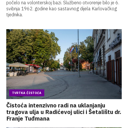
počelo na volonterskoj bazi. Službeno otvorenje bilo je 6.
svibnja 1962. godine kao sastavnog dijela Karlovačkog
tjednika.
TVRTKA ČISTOĆA
Čistoća intenzivno radi na uklanjanju
tragova ulja u Radićevoj ulici i Šetalištu dr.
Franje Tuđmana