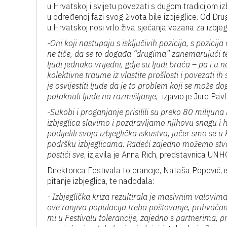
u Hrvatskoj i svijetu povezati s dugom tradicijom i
u određenoj fazi svog života bile izbjeglice. Od 
u Hrvatskoj nosi vrlo živa sjećanja vezana za izbjeg
-Oni koji nastupaju s isključivih pozicija, s pozicija
ne tiče, da se to događa “drugima” zanemarujući te
ljudi jednako vrijedni, gdje su ljudi braća – pa i u 
kolektivne traume iz vlastite prošlosti i povezati i
je osvijestiti ljude da je to problem koji se može
potaknuli ljude na razmišljanje,
izjavio je Jure Pavl
-Sukobi i proganjanje prisilili su preko 80 milijuna 
izbjeglica slavimo i pozdravljamo njihovu snagu i h
podijelili svoja izbjeglička iskustva, jučer smo se u 
podršku izbjeglicama. Radeći zajedno možemo stvorit
postići sve
, izjavila je Anna Rich, predstavnica UN
Direktorica Festivala tolerancije, Nataša Popović, i
pitanje izbjeglica, te nadodala:
- Izbjeglička kriza rezultirala je masivnim valovim
ove ranjiva populacija treba poštovanje, prihvaća
mi u Festivalu tolerancije, zajedno s partnerima,