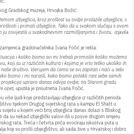
ić.
ačkog Gradskog muzeja, Hrvojka Božić:
emom izbjeglica, kroz prošlost su ovdje prolazile izbjeglice, s
u prošlosti i primali izbjeglice. Tako da u svakom slučaju s ovom
 ju osvijestili u svakodnevnim razmišljanjima i životu
, izjavila
 zamjenica gradonačelnika Ivana Fočić je rekla:
uacija i koliko bismo svi mi trebali promisliti koliko možemo
 koji su iz različitih kultura i kojima je vrlo teško ukoliko ih
še društvo. Vjerujem da ćemo se svi zapitati i naći u sebi
ko bismo i mi narasli, kako bismo potakli rast sebe samih
ova projekcija upravo danas odvija ovdje, na Starom gradu
e opet,
uputila je prisutnima Ivana Fočić.
iše ljudi koje predstavljaju izbjeglice iz različitih perioda
eglištvu tijekom Drugog svjetskog rata u kampu El Shatt u
 svijetu u kojem veći broj izbjeglica danas dolazi s Bliskog
i da su nekad izbjeglički valovi išli u posve drugom smjeru.
skog rata. Treća i četvrta priča evociraju iskustva puta u
ja koji su prošli izbjeglištvo, ali sada žive u Hrvatskoj i dobro