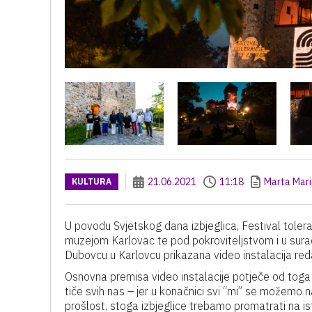
21.06.2021
11:18
Marta Mari
KULTURA
U povodu Svjetskog dana izbjeglica, Festival tolera
muzejom Karlovac te pod pokroviteljstvom i u sura
Dubovcu u Karlovcu prikazana video instalacija red
Osnovna premisa video instalacije potječe od toga
tiče svih nas – jer u konačnici svi “mi” se možemo 
prošlost, stoga izbjeglice trebamo promatrati na i