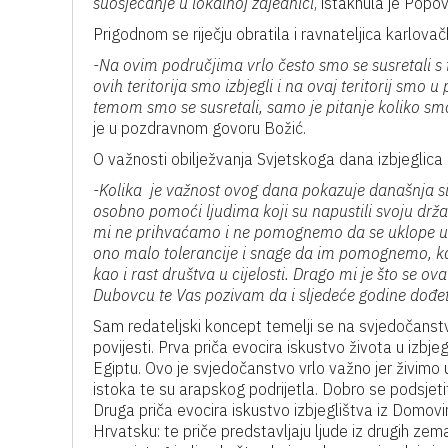
suosjećanje u lokalnoj zajednici
, istaknula je Popov
Prigodnom se riječju obratila i ravnateljica karlov
-Na ovim područjima vrlo često smo se susretali s t
ovih teritorija smo izbjegli i na ovaj teritorij smo 
temom smo se susretali, samo je pitanje koliko smo
je u pozdravnom govoru Božić.
O važnosti obilježvanja Svjetskoga dana izbjeglica
-Kolika je važnost ovog dana pokazuje današnja sit
osobno pomoći ljudima koji su napustili svoju državu,
mi ne prihvaćamo i ne pomognemo da se uklope u na
ono malo tolerancije i snage da im pomognemo, ka
kao i rast društva u cijelosti. Drago mi je što se 
Dubovcu te Vas pozivam da i sljedeće godine dođet
Sam redateljski koncept temelji se na svjedočanstvu v
povijesti. Prva priča evocira iskustvo života u izbj
Egiptu. Ovo je svjedočanstvo vrlo važno jer živimo u
istoka te su arapskog podrijetla. Dobro se podsjetit
Druga priča evocira iskustvo izbjeglištva iz Domovin
Hrvatsku: te priče predstavljaju ljude iz drugih zemal