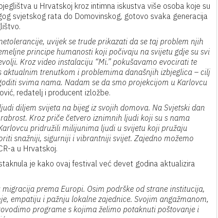
zbjeglištva u Hrvatskoj kroz intimna iskustva više osoba koje su
Drugog svjetskog rata do Domovinskog, gotovo svaka generacija
lištvo.
 netolerancije, uvijek se trude prikazati da se taj problem njih
meljne principe humanosti koji počivaju na svijetu gdje su svi
nevolji. Kroz video instalaciju “Mi.” pokušavamo evocirati te
h s aktualnim trenutkom i problemima današnjih izbjeglica – cilj
 dogoditi svima nama. Nadam se da smo projekcijom u Karlovcu
ović, redatelj i producent izložbe.
ljudi diljem svijeta na bijeg iz svojih domova. Na Svjetski dan
rabrost. Kroz priče četvero iznimnih ljudi koji su s nama
Karlovcu pridružili milijunima ljudi u svijetu koji pružaju
i snažniji, sigurniji i vibrantniji svijet. Zajedno možemo
HCR-a u Hrvatskoj.
staknula je kako ovaj festival već devet godina aktualizira
a migracija prema Europi. Osim podrške od strane institucija,
nje, empatiju i pažnju lokalne zajednice. Svojim angažmanom,
 provodimo programe s kojima želimo potaknuti poštovanje i