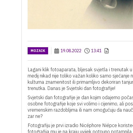
19.08.2022
13:41
MOZAIK
Lagani klik fotoaparata, bljesak svjetla i trenutak
medij nikad nije toliko važan koliko samo sjećanje n
kulturna znamenitost ili primamljivo dekoriran tanju
trenutka. Danas je Svjetski dan fotografije!
Svjetski dan fotografije je dan kojim odajemo počas
osobne fotografije koje svi volimo i cijenimo, ali po
vremenskim razdobljima ili nam omogućuju da naučimo
zar ne?
Fotografiju je prvi izradio Nicéphore Niépce koris
fotografija mu je na kraju uvijek potpuno potamnila j