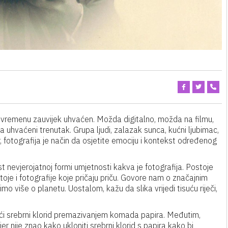
 u vremenu zauvijek uhvaćen. Možda digitalno, možda na filmu,
a uhvaćeni trenutak. Grupa ljudi, zalazak sunca, kućni ljubimac,
r, fotografija je način da osjetite emociju i kontekst određenog
t nevjerojatnoj formi umjetnosti kakva je fotografija. Postoje
stoje i fotografije koje pričaju priču. Govore nam o značajnim
 više o planetu. Uostalom, kažu da slika vrijedi tisuću riječi,
teći srebrni klorid premazivanjem komada papira. Međutim,
er nije znao kako ukloniti srebrni klorid s papira kako bi