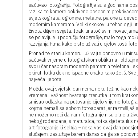
sačuvao fotografiju. Fotografije su s godinama posta
razlika te kamere pokrivene posebnim prekrivačem 
svjetskog rata, ogromne, metalne, pa one iz devede
modernim kamerama. Veliki skokovi u tehnologiji utje
života diljem svijeta. Ipak, unatoč svim inovacijama i
se pojavljuje u području fotografije, malo toga mož
razvijanja filma kako biste uživali u cjelovitosti foto
Pronađite stariju kameru i uživajte ponovno u miris
sačuvali vrijeme u fotografskom obliku na ''oldtajmer
svoju čar naspram modernih pametnih telefona i ek
okinuti fotku dok ne ispadne onako kako želiš. Sve
najveća ljepota.
Možda ovaj svjetski dan nema neku težinu kao neki 
vremena i važnost hvatanja trenutka u tom kratkom
smisao odlaska na putovanje cijelo vrijeme fotografira
kojima nemaš sa sobom fotoaparat jer razmišljaš s
ne možemo reći da nam fotografije nisu bitne u živo
nekog rođendana, s maturalca, fotka djeteta ili s naj
art fotografije ili selfija – neka vas ovaj dan podsjet
slučajem, zaslužuje barem danas da ga se ponovno s