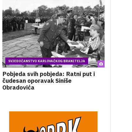
SVJEDOČANSTVO KARLOVAČKOG BRANITELJA
Pobjeda svih pobjeda: Ratni put i
čudesan oporavak Siniše
Obradovića