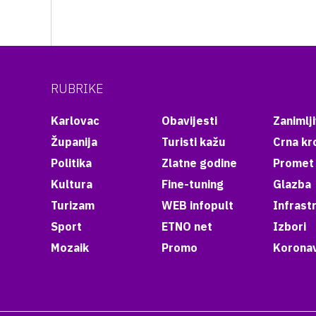
RUBRIKE
Karlovac
Obavijesti
Zanimlji
Županija
Turisti kažu
Crna kr
Politika
Zlatne godine
Promet
Kultura
Fine-tuning
Glazba
Turizam
WEB infopult
Infrast
Sport
ETNO net
Izbori
Mozaik
Promo
Koronav