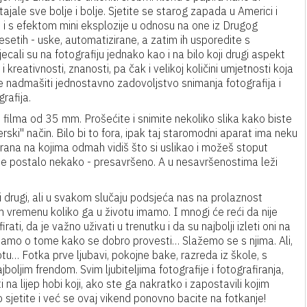
jale sve bolje i bolje. Sjetite se starog zapada u Americi i
i s efektom mini eksplozije u odnosu na one iz Drugog
setih - uske, automatizirane, a zatim ih usporedite s
cali su na fotografiju jednako kao i na bilo koji drugi aspekt
 kreativnosti, znanosti, pa čak i velikoj količini umjetnosti koja
e nadmašiti jednostavno zadovoljstvo snimanja fotografija i
grafija.
u filma od 35 mm. Prošećite i snimite nekoliko slika kako biste
ski'' način. Bilo bi to fora, ipak taj staromodni aparat ima neku
rana na kojima odmah vidiš što si uslikao i možeš stoput
 je postalo nekako - presavršeno. A u nesavršenostima leži
drugi, ali u svakom slučaju podsjeća nas na prolaznost
 vremenu koliko ga u životu imamo. I mnogi će reći da nije
ti, da je važno uživati u trenutku i da su najbolji izleti oni na
amo o tome kako se dobro provesti… Slažemo se s njima. Ali,
tu… Fotka prve ljubavi, pokojne bake, razreda iz škole, s
boljim frendom. Svim ljubiteljima fotografije i fotografiranja,
i na lijep hobi koji, ako ste ga nakratko i zapostavili kojim
jetite i već se ovaj vikend ponovno bacite na fotkanje!