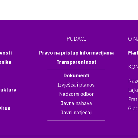
PODACI
O 
vosti
Pravo na pristup informacijama
Mar
onika
Transparentnost
KON
Dokumenti
Nazo
Izvješća i planovi
ruktura
Lajk
Nadzorni odbor
Prat
Javna nabava
irus
Gled
Javni natječaji