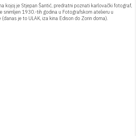
a kojoj je Stjepan Šantić, predratni poznati karlovački fotograf,
i je snimljen 1930.-tih godina u Fotografskom atelieru u
 (danas je to ULAK, iza kina Edison do Zorin doma).