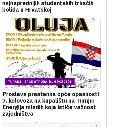
najnaprednijih studentskih trkaćih
bolida u Hrvatskoj
TURANJ - SRCE OTPORA, DUH POBJEDE
Proslava prestanka opće opasnosti
7. kolovoza na kupalištu na Turnju:
Energija mladih koja ističe važnost
zajedništva