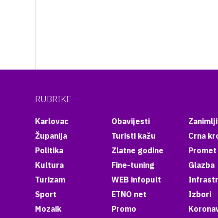
RUBRIKE
Karlovac
Obavijesti
Zanimlji
Županija
Turisti kažu
Crna kr
Politika
Zlatne godine
Promet
Kultura
Fine-tuning
Glazba
Turizam
WEB infopult
Infrast
Sport
ETNO net
Izbori
Mozaik
Promo
Koronav