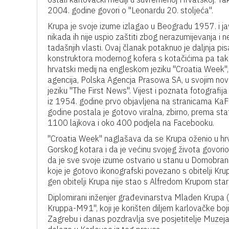
2004. godine govori o "Leonardu 20. stoljeća".
Krupa je svoje izume izlagao u Beogradu 1957. i ja
nikada ih nije uspio zaštiti zbog nerazumijevanja i n
tadašnjih vlasti. Ovaj članak potaknuo je daljnja pi
konstruktora modernog kofera s kotačićima pa tak
hrvatski medij na engleskom jeziku "Croatia Week",
agencija, Polska Agencja Prasowa SA, u svojim n
jeziku "The First News". Vijest i poznata fotografi
iz 1954. godine prvo objavljena na stranicama KaF
godine postala je gotovo viralna, zbirno, prema sta
1100 lajkova i oko 400 podjela na Facebooku.
"Croatia Week" naglašava da se Krupa oženio u hrva
Gorskog kotara i da je većinu svojeg života govorio
da je sve svoje izume ostvario u stanu u Domobran
koje je gotovo ikonografski povezano s obitelji Kru
gen obitelji Krupa nije stao s Alfredom Krupom stari
Diplomirani inženjer građevinarstva Mladen Krupa 
Kruppa-M91", koji je korišten diljem karlovačke bo
Zagrebu i danas pozdravlja sve posjetitelje Muzej