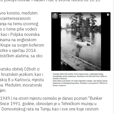
vno koristio, međutim
ezainteresiranosti
sanja na temu izvornog
o o tome piše vodeći
 kao i Poljska novinska
ovinama na engleskom
ja Krupe sa svojim koferom
otke u siječnju 2014.
tističkim alatima, sa oko
tsku obitelj Ožbolt iz
 hrvatskim jezikom, kao i
skoj 8 u Karlovcu, mjestu
pa. Međutim, inovatorski
jim.
(1949.) na istom mjestu osmislio je danas poznati "Bunker
jišnice 1991. godine, obnovljen je u Tehničkom muzeju u
a Domovinskog rata na Turnju, kao i sve one koje cestom