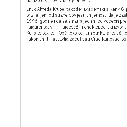
dolaze u Karlovac iz tog pravca.
Unuk Alfreda Krupe, također akademski slikar, 48-g
priznanjem od strane povijesti umjetnosti da je za
1996. godine i da se smatra jednim od vodećih pr
najautoritativniji i najopsežniji enciklopedijski izvo
Kunstlerlexikon, Opći leksikon umjetnika, a kojeg kor
nakon smrti nastavlja zaduživati Grad Karlovac još 