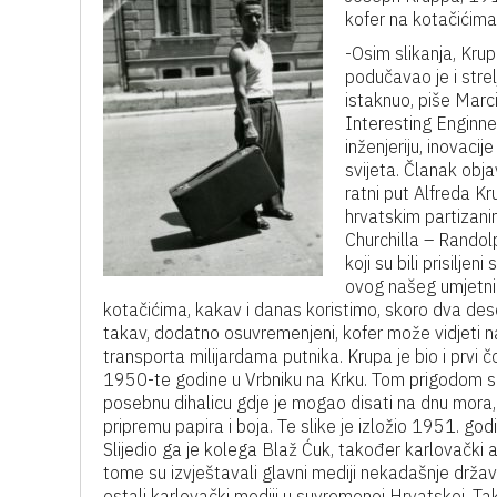
kofer na kotačićim
-Osim slikanja, Krup
podučavao je i stre
istaknuo, piše Mar
Interesting Enginne
inženjeriju, inovacij
svijeta. Članak obj
ratni put Alfreda Kr
hrvatskim partizan
Churchilla – Rando
koji su bili prisilj
ovog našeg umjetni
kotačićima, kakav i danas koristimo, skoro dva de
takav, dodatno osuvremenjeni, kofer može vidjeti n
transporta milijardama putnika. Krupa je bio i prvi čov
1950-te godine u Vrbniku na Krku. Tom prigodom sa
posebnu dihalicu gdje je mogao disati na dnu mora, t
pripremu papira i boja. Te slike je izložio 1951. god
Slijedio ga je kolega Blaž Ćuk, također karlovački 
tome su izvještavali glavni mediji nekadašnje države
ostali karlovački mediji u suvremenoj Hrvatskoj. 