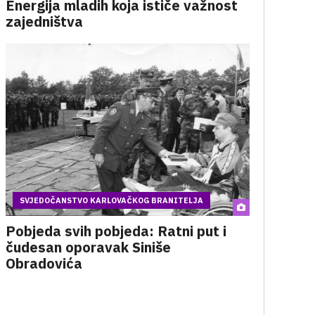
Energija mladih koja ističe važnost
zajedništva
SVJEDOČANSTVO KARLOVAČKOG BRANITELJA
Pobjeda svih pobjeda: Ratni put i
čudesan oporavak Siniše
Obradovića