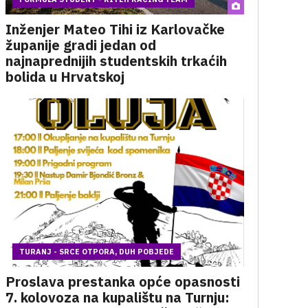
Inženjer Mateo Tihi iz Karlovačke
županije gradi jedan od
najnaprednijih studentskih trkaćih
bolida u Hrvatskoj
TURANJ - SRCE OTPORA, DUH POBJEDE
Proslava prestanka opće opasnosti
7. kolovoza na kupalištu na Turnju: