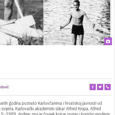
dović
etih godina poznato Karlovčanima i hrvatskoj javnosti od
 svijeta. Karlovački akademski slikar Alfred Krupa, Alfred
-1989. godine, prvi je čovjek koji je izumio i koristio moderni