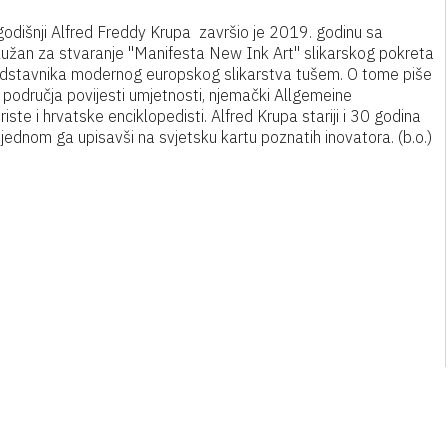
odišnji Alfred Freddy Krupa završio je 2019. godinu sa
služan za stvaranje "Manifesta New Ink Art" slikarskog pokreta
edstavnika modernog europskog slikarstva tušem. O tome piše
r s područja povijesti umjetnosti, njemački Allgemeine
iste i hrvatske enciklopedisti. Alfred Krupa stariji i 30 godina
jednom ga upisavši na svjetsku kartu poznatih inovatora. (b.o.)