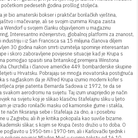
a početkom pedesetih godina prošlog stoljeća.
a je bio amaterski bokser i praktičar borilačkih vještina,
ljaštvo i mačevanje, ali se svojim izumima Krupa zaista
cia Wendorf u svojem članku objavljenom u magazinu
ring, Interesantno inženjerstvo, globalnoj platformi za znanost,
e i industriju i iz San Francisca sa 15 milijuna članova diljem
avljen 30 godina nakon smrti izumitelja spominje interesantan
upe i skoro zaboravljene povijesne situacije kad je Krupa s
ima pomogao spasiti sina britanskog premijera Winstona
lpha Churchilla i članove američke 449. bombarderske skupine
eni sletjeti u Hrvatsku. Pobrajaju se mnoga inovatorska postignuća
ka s naglaskom da je Alfred Krupa izumio moderni kofer s
setljeća prije patenta Bernarda Sadowa iz 1972, te da se
a svakom aerodromu na svijetu. Taj izum unaprijedio je način
jek na svijetu koji je slikao klasičnu štafelajnu sliku u ljeto
m je izradio ronilački masku od kamionske gume i stakla,
e način fiksiranja sebe i štafelaja za dno, a i posebnu
ine u Zagrebu, ali ih je kritika pokopala kao suviše bizarne.
akademski slikar, s kojim se Krupa često družio u to doba. O
 poglavito u 1950-tim i 1970-tim, ali i Karlovački tjednik i
Tako pokojni novinar Mladen Muić u svome tekstu od 16.10