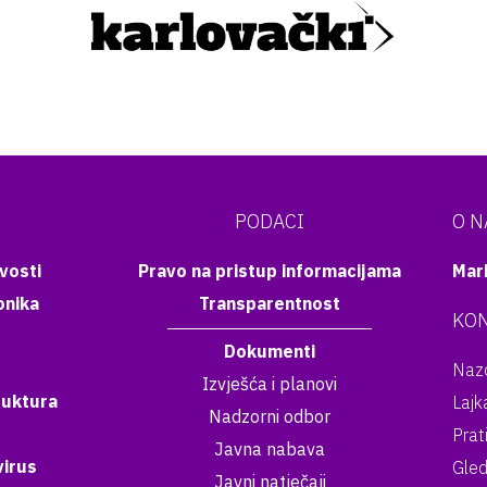
PODACI
O 
vosti
Pravo na pristup informacijama
Mar
onika
Transparentnost
KON
Dokumenti
Nazo
Izvješća i planovi
ruktura
Lajk
Nadzorni odbor
Prat
Javna nabava
irus
Gled
Javni natječaji