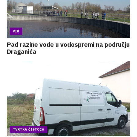
VIK
Pad razine vode u vodospremi na području
Draganića
TVRTKA ČISTOĆA