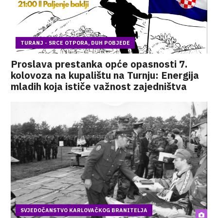
TURANJ - SRCE OTPORA, DUH POBJEDE
Proslava prestanka opće opasnosti 7.
kolovoza na kupalištu na Turnju: Energija
mladih koja ističe važnost zajedništva
SVJEDOČANSTVO KARLOVAČKOG BRANITELJA