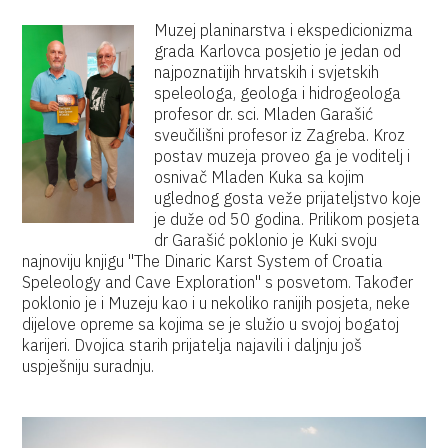
Muzej planinarstva i ekspedicionizma
grada Karlovca posjetio je jedan od
najpoznatijih hrvatskih i svjetskih
speleologa, geologa i hidrogeologa
profesor dr. sci. Mladen Garašić
sveučilišni profesor iz Zagreba. Kroz
postav muzeja proveo ga je voditelj i
osnivač Mladen Kuka sa kojim
uglednog gosta veže prijateljstvo koje
je duže od 50 godina. Prilikom posjeta
dr Garašić poklonio je Kuki svoju
najnoviju knjigu "The Dinaric Karst System of Croatia
Speleology and Cave Exploration" s posvetom. Također
poklonio je i Muzeju kao i u nekoliko ranijih posjeta, neke
dijelove opreme sa kojima se je služio u svojoj bogatoj
karijeri. Dvojica starih prijatelja najavili i daljnju još
uspješniju suradnju.