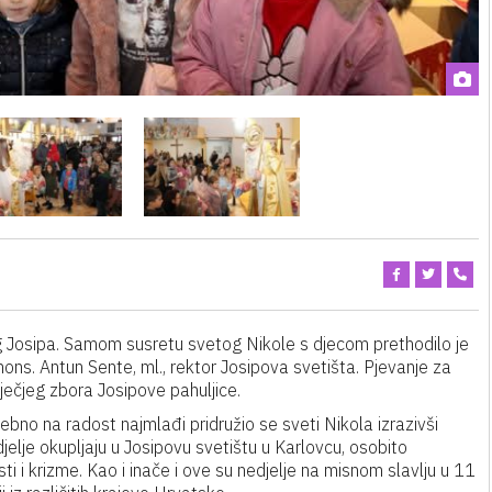
og Josipa. Samom susretu svetog Nikole s djecom prethodilo je
ons. Antun Sente, ml., rektor Josipova svetišta. Pjevanje za
dječjeg zbora Josipove pahuljice.
sebno na radost najmlađi pridružio se sveti Nikola izrazivši
djelje okupljaju u Josipovu svetištu u Karlovcu, osobito
i i krizme. Kao i inače i ove su nedjelje na misnom slavlju u 11