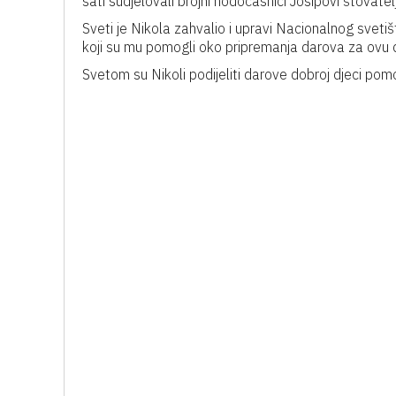
sati sudjelovali brojni hodočasnici Josipovi štovatelj
Sveti je Nikola zahvalio i upravi Nacionalnog svet
koji su mu pomogli oko pripremanja darova za ovu 
Svetom su Nikoli podijeliti darove dobroj djeci po