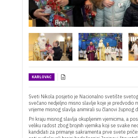
KARLOVAC
Sveti Nikola posjetio je Nacionalno svetište svet
svečano nedjeljno misno slavlje koje je predvodio m
vrijeme misnog slavlja animirali su članovi župnog 
Pri kraju misnog slavlja okupljenim vjernicima, a po
veliku radost zbog brojnih vjernika koji se svake ne
kandidati za primanje sakramenta prve svete pričest