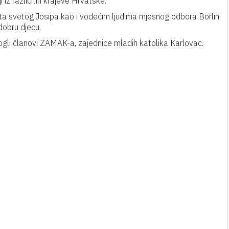
i iz različitih krajeve Hrvatske.
išta svetog Josipa kao i vodećim ljudima mjesnog odbora Borlin
dobru djecu.
mogli članovi ZAMAK-a, zajednice mladih katolika Karlovac.