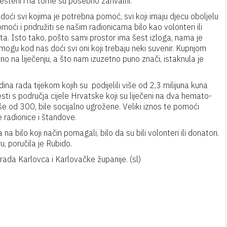
ješteni i na tome su posebno zahvalni.
ći svi kojima je potrebna pomoć, svi koji imaju djecu oboljelu
moći i pridružiti se našim radionicama bilo kao volonteri ili
eta. Isto tako, pošto sami prostor ima šest izloga, nama je
mogu kod nas doći svi oni koji trebaju neki suvenir. Kupnjom
 na liječenju, a što nam izuzetno puno znači, istaknula je
ina rada tijekom kojih su podijelili više od 2,3 milijuna kuna
sti s područja cijele Hrvatske koji su liječeni na dva hemato-
više od 300, bile socijalno ugrožene. Veliki iznos te pomoći
e radionice i štandove.
a bilo koji način pomagali, bilo da su bili volonteri ili donatori.
 poručila je Rubido.
Grada Karlovca i Karlovačke županije. (sl)