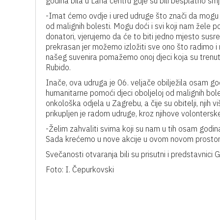
godina bila u Lana centru gdje su bili besplatno sm
-Imat ćemo ovdje i ured udruge što znači da mogu do
od malignih bolesti. Mogu doći i svi koji nam žele po
donatori, vjerujemo da će to biti jedno mjesto susr
prekrasan jer možemo izložiti sve ono što radimo i 
našeg suvenira pomažemo onoj djeci koja su trenutno
Rubido.
Inače, ova udruga je 06. veljače obilježila osam god
humanitarne pomoći djeci oboljeloj od malignih bole
onkološka odjela u Zagrebu, a čije su obitelji, njih 
prikupljen je radom udruge, kroz njihove volontersk
-Želim zahvaliti svima koji su nam u tih osam godina n
Sada krećemo u nove akcije u ovom novom prostoru,
Svečanosti otvaranja bili su prisutni i predstavnici 
Foto: I. Čepurkovski