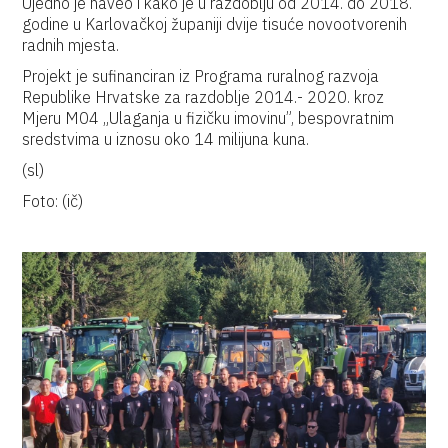
Ujedno je naveo i kako je u razdoblju od 2014. do 2018.
godine u Karlovačkoj županiji dvije tisuće novootvorenih
radnih mjesta.
Projekt je sufinanciran iz Programa ruralnog razvoja
Republike Hrvatske za razdoblje 2014.- 2020. kroz
Mjeru M04 „Ulaganja u fizičku imovinu”, bespovratnim
sredstvima u iznosu oko 14 milijuna kuna.
(sl)
Foto: (ič)