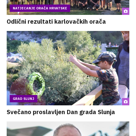
NATJECANJE ORAČA HRVATSKE
Odlični rezultati karlovačkih orača
GRAD SLUNJ
Svečano proslavljen Dan grada Slunja