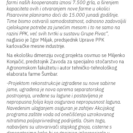
farmi naših kooperanata iznosi 7.500 grla, a širenjem
kapaciteta ovih i otvaranjem nove farme u okolici
Pisarovine planiramo doći do 15.000 junadi godišnje.
Time bismo ostvarili samodostatnost, odnosno zadovoljili
cjelokupne potrebe za junećim mesom i to ne samo na
razini PPK, već svih tvrtki u sustavu Grupe Pivac“
,
naglasio je Igor Miljak, predsjednik Uprave PPK
karlovačke mesne industrije.
Na ekološku dimenziju ovog projekta osvrnuo se Miljenko
Konjačić, predstojnik Zavoda za specijalno stočarstvo na
Agronomskom fakultetu i autor tehničko-tehnološkog
elaborata farme Šumbar.
-Projektom rekonstrukcije izgrađene su nove sabirne
jame, ugrađena je nova oprema separatorskog
postrojenja, uređene su lagune i postavljena je
nepropusna folija koja osigurava nepropusnost laguna.
Navedenim ulaganjem osiguran je zahtjev Akcijskog
programa zaštite voda od onečišćenja uzrokovanog
nitratima poljoprivrednog podrijetla. Osim toga,
nabavljeni su utovarivači stajskog gnoja, cisterne s