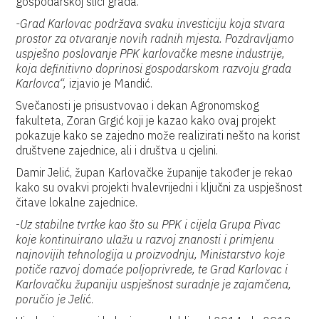
gospodarskoj slici grada.
-Grad Karlovac podržava svaku investiciju koja stvara
prostor za otvaranje novih radnih mjesta. Pozdravljamo
uspješno poslovanje PPK karlovačke mesne industrije,
koja definitivno doprinosi gospodarskom razvoju grada
Karlovca“,
izjavio je Mandić.
Svečanosti je prisustvovao i dekan Agronomskog
fakulteta, Zoran Grgić koji je kazao kako ovaj projekt
pokazuje kako se zajedno može realizirati nešto na korist
društvene zajednice, ali i društva u cjelini.
Damir Jelić, župan Karlovačke županije također je rekao
kako su ovakvi projekti hvalevrijedni i ključni za uspješnost
čitave lokalne zajednice.
-
Uz stabilne tvrtke kao što su PPK i cijela Grupa Pivac
koje kontinuirano ulažu u razvoj znanosti i primjenu
najnovijih tehnologija u proizvodnju, Ministarstvo koje
potiče razvoj domaće poljoprivrede, te Grad Karlovac i
Karlovačku županiju uspješnost suradnje je zajamčena,
poručio je Jeli
ć.