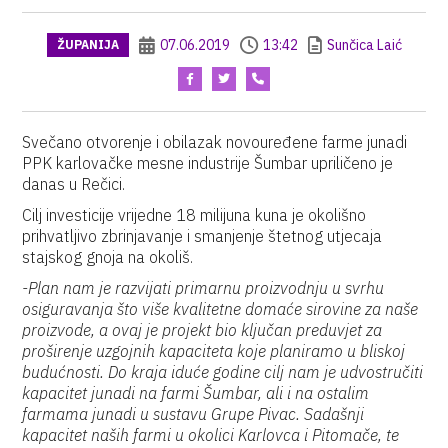
07.06.2019
13:42
Sunčica Laić
ŽUPANIJA
Svečano otvorenje i obilazak novouređene farme junadi
PPK karlovačke mesne industrije Šumbar upriličeno je
danas u Rečici.
Cilj investicije vrijedne 18 milijuna kuna je okolišno
prihvatljivo zbrinjavanje i smanjenje štetnog utjecaja
stajskog gnoja na okoliš.
-Plan nam je razvijati primarnu proizvodnju u svrhu
osiguravanja što više kvalitetne domaće sirovine za naše
proizvode, a ovaj je projekt bio ključan preduvjet za
proširenje uzgojnih kapaciteta koje planiramo u bliskoj
budućnosti. Do kraja iduće godine cilj nam je udvostručiti
kapacitet junadi na farmi Šumbar, ali i na ostalim
farmama junadi u sustavu Grupe Pivac. Sadašnji
kapacitet naših farmi u okolici Karlovca i Pitomače, te