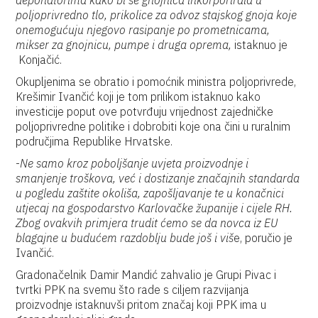
deponatorima kako bi se gnojnica inkorporirala u
poljoprivredno tlo, prikolice za odvoz stajskog gnoja koje
onemogućuju njegovo rasipanje po prometnicama,
mikser za gnojnicu, pumpe i druga oprema,
istaknuo je
Konjačić.
Okupljenima se obratio i pomoćnik ministra poljoprivrede,
Krešimir Ivančić koji je tom prilikom istaknuo kako
investicije poput ove potvrđuju vrijednost zajedničke
poljoprivredne politike i dobrobiti koje ona čini u ruralnim
područjima Republike Hrvatske.
-
Ne samo kroz poboljšanje uvjeta proizvodnje i
smanjenje troškova, već i dostizanje značajnih standarda
u pogledu zaštite okoliša, zapošljavanje te u konačnici
utjecaj na gospodarstvo Karlovačke županije i cijele RH.
Zbog ovakvih primjera trudit ćemo se da novca iz EU
blagajne u budućem razdoblju bude još i viš
e, poručio je
Ivančić.
Gradonačelnik Damir Mandić zahvalio je Grupi Pivac i
tvrtki PPK na svemu što rade s ciljem razvijanja
proizvodnje istaknuvši pritom značaj koji PPK ima u